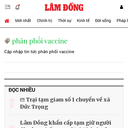
Mới nhất
Chính trị
Thời sự
Kinh tế
Đời sống
Pháp 
phân phối vaccine
Cập nhập tin tức phân phối vaccine
ĐỌC NHIỀU
1
Trại tạm giam số 1 chuyển về xã
Đức Trọng
Lâm Đồng khẩn cấp tạm giữ người