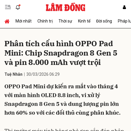
Mới nhất
Chính trị
Thời sự
Kinh tế
Đời sống
Pháp l
Gửi bình luận
Phân tích cấu hình OPPO Pad
Mini: Chip Snapdragon 8 Gen 5
và pin 8.000 mAh vượt trội
Tuệ Nhân
30/03/2026 06:29
OPPO Pad Mini dự kiến ra mắt vào tháng 4
Hủy
Gửi
với màn hình OLED 8.8 inch, vi xử lý
Snapdragon 8 Gen 5 và dung lượng pin lớn
hơn 60% so với các đối thủ cùng phân khúc.
Thị trường máy tính bảng nhỏ gọn sắp đón nhận