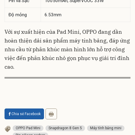
Pin và Sạc
10050mAh, SuperVOOC 33W
Độ mỏng
6.53mm
Với sự xuất hiện của Pad Mini, OPPO đang dần
hoàn thiện dải sản phẩm máy tính bảng, đáp ứng
nhu cầu từ phân khúc màn hình lớn hỗ trợ công
việc đến phân khúc nhỏ gọn phục vụ giải trí đỉnh
cao.
Chia sẻ Facebook
OPPO Pad Mini
Snapdragon 8 Gen 5
Máy tính bảng mini