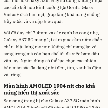
của thế hệ Galaxy A36. Máy sử dụng khung nhựa
cao cấp kết hợp kính cường lực Gorilla Glass
Victus+ ở cả hai mặt, giúp tăng khả năng chống
trầy xước và va đập hiệu quả.
Với độ dày chỉ 7,4mm và các cạnh bo cong nhẹ,
Galaxy A37 5G mang lại cảm giác cầm nắm chắc
chắn. Mặt lưng mờ mịn không chỉ mang lại vẻ
sang trọng mà còn hạn chế tối đa việc bám dấu
vân tay. Người dùng có thể lựa chọn các phiên
bản màu sắc đa dạng như đen, tím, xanh lá đậm
và trắng.
Màn hình AMOLED 1904 nit cho khả
năng hiển thị xuất sắc
Samsung trang bị cho Galaxy A37 5G màn hình
AMOLED 6,7 inch với độ phân giải 1080 x 2340