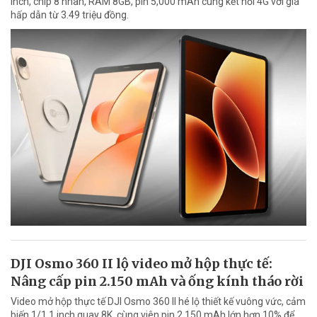
inch, chip 8 nhân, RAM 8GB, pin 5,000 mAh cùng kết nối 4G với giá
hấp dẫn từ 3.49 triệu đồng.
DJI Osmo 360 II lộ video mở hộp thực tế:
Nâng cấp pin 2.150 mAh và ống kính tháo rời
Video mở hộp thực tế DJI Osmo 360 II hé lộ thiết kế vuông vức, cảm
biến 1/1.1 inch quay 8K, cùng viên pin 2.150 mAh lớn hơn 10% để