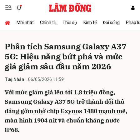
Mới nhất
Chính trị
Thời sự
Kinh tế
Đời sống
Pháp l
Gửi bình luận
Phân tích Samsung Galaxy A37
5G: Hiệu năng bứt phá và mức
giá giảm sâu đầu năm 2026
Tuệ Nhân
06/05/2026 11:59
Với mức giảm giá lên tới 1,8 triệu đồng,
Hủy
Gửi
Samsung Galaxy A37 5G trở thành đối thủ
đáng gờm nhờ chip Exynos 1480 mạnh mẽ,
màn hình 1904 nit và chuẩn kháng nước
IP68.