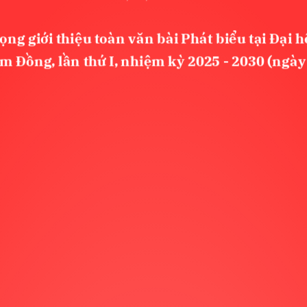
g giới thiệu toàn văn bài Phát biểu tại Đại 
 Đồng, lần thứ I, nhiệm kỳ 2025 - 2030 (ngày