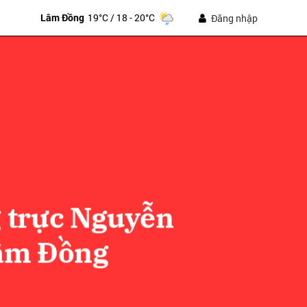
Lâm Đồng
19°C
/ 18 - 20°C
Đăng nhập
 trực Nguyễn
ửi
Lâm Đồng