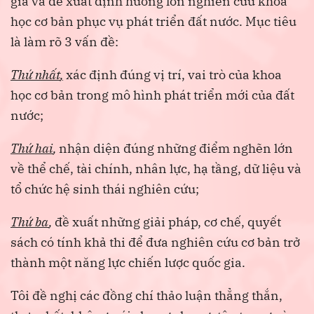
giá và đề xuất định hướng lớn nghiên cứu khoa
học cơ bản phục vụ phát triển đất nước. Mục tiêu
là làm rõ 3 vấn đề:
T
hứ nhất
,
xác định đúng vị trí, vai trò của khoa
học cơ bản trong mô hình phát triển mới của đất
nước;
T
hứ hai
,
nhận diện đúng những điểm nghẽn lớn
về thể chế, tài chính, nhân lực, hạ tầng, dữ liệu và
tổ chức hệ sinh thái nghiên cứu;
T
hứ ba
,
đề xuất những giải pháp, cơ chế, quyết
sách có tính khả thi để đưa nghiên cứu cơ bản trở
thành một năng lực chiến lược quốc gia.
Tôi đề nghị các đồng chí thảo luận thẳng thắn,