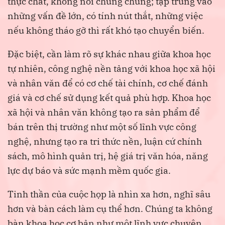
thực chất, không nói chung chung; tập trung vào
những vấn đề lớn, có tính nút thắt, những việc
nếu không tháo gỡ thì rất khó tạo chuyển biến.
Đặc biệt, cần làm rõ sự khác nhau giữa khoa học
tự nhiên, công nghệ nền tảng với khoa học xã hội
và nhân văn để có cơ chế tài chính, cơ chế đánh
giá và cơ chế sử dụng kết quả phù hợp. Khoa học
xã hội và nhân văn không tạo ra sản phẩm để
bán trên thị trường như một số lĩnh vực công
nghệ, nhưng tạo ra tri thức nền, luận cứ chính
sách, mô hình quản trị, hệ giá trị văn hóa, năng
lực dự báo và sức mạnh mềm quốc gia.
Tinh thần của cuộc họp là nhìn xa hơn, nghĩ sâu
hơn và bàn cách làm cụ thể hơn. Chúng ta không
bàn khoa học cơ bản như một lĩnh vực chuyên