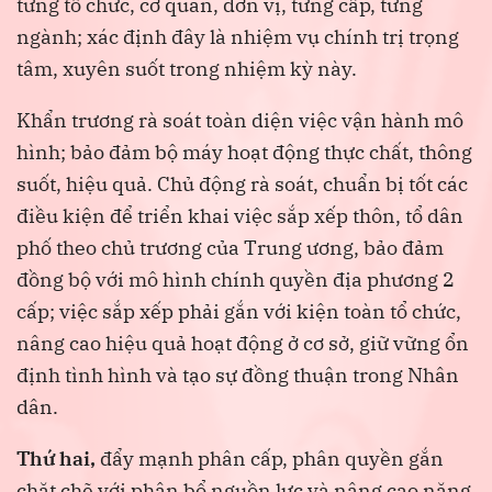
từng tổ chức, cơ quan, đơn vị, từng cấp, từng
ngành; xác định đây là nhiệm vụ chính trị trọng
tâm, xuyên suốt trong nhiệm kỳ này.
Khẩn trương rà soát toàn diện việc vận hành mô
hình; bảo đảm bộ máy hoạt động thực chất, thông
suốt, hiệu quả. Chủ động rà soát, chuẩn bị tốt các
điều kiện để triển khai việc sắp xếp thôn, tổ dân
phố theo chủ trương của Trung ương, bảo đảm
đồng bộ với mô hình chính quyền địa phương 2
cấp; việc sắp xếp phải gắn với kiện toàn tổ chức,
nâng cao hiệu quả hoạt động ở cơ sở, giữ vững ổn
định tình hình và tạo sự đồng thuận trong Nhân
dân.
Thứ hai,
đẩy mạnh phân cấp, phân quyền gắn
chặt chẽ với phân bổ nguồn lực và nâng cao năng