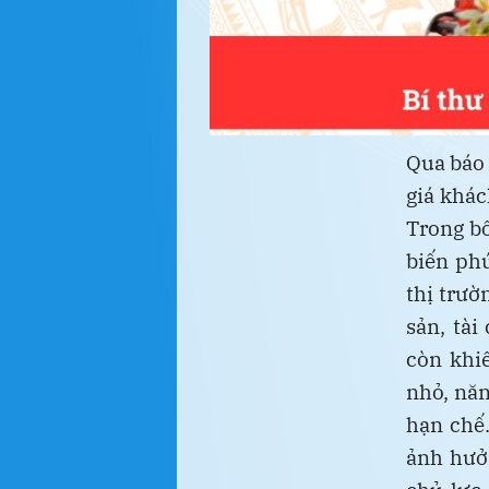
Qua báo 
giá khác
Trong bố
biến phứ
thị trườ
sản, tài
còn khi
nhỏ, năn
hạn chế.
ảnh hưở