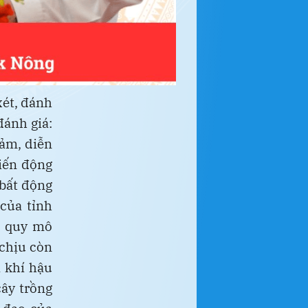
xét, đánh
đánh giá:
iảm, diễn
biến động
 bất động
 của tỉnh
ó quy mô
 chịu còn
i khí hậu
ây trồng