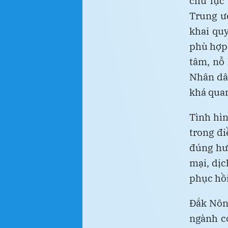
chủ lực
Trung ươ
khai quy
phù hợp 
tâm, nỗ 
Nhân dân
khá quan
Tình hìn
trong đi
đúng hướ
mại, dịc
phục hồi
Đắk Nông
ngành c