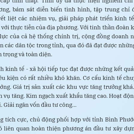
 cấp tỉnh thấp
.
Tỉnh ủy đã thực hiện nghiêm chỉ
ng, bám sát diễn biến tình hình, tập trung chỉ 
ết liệt các nhiệm vụ, giải pháp phát triển kinh tế
với thực tiễn của địa phương. Với tinh thần đoàn k
lực của cả hệ thống chính trị, cộng đồng doanh 
 các dân tộc trong tỉnh, qua đó đã đạt được nhữn
 trọng và toàn diện.
h kinh tế - xã hội tiếp tục đạt được những kết quả
ều kiện có rất nhiều khó khăn. Cơ cấu kinh tế ch
ng. Giá trị sản xuất các khu vực tăng trưởng kh
h vụ tăng. Kim ngạch xuất khẩu tăng cao. Hoạt độn
. Giải ngân vốn đầu tư công...
 tích cực, chủ động phối hợp với tỉnh Bình Phướ
ó liên quan hoàn thiện phương án đầu tư xây dự