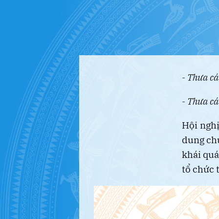
- Thưa cá
- Thưa cá
Hội nghị
dung chư
khái quá
tổ chức 