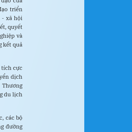
 đạo của
đạo triển
 - xã hội
ết, quyết
nghiệp và
g kết quả
 tích cực
uyển dịch
á. Thương
g du lịch
c, các bộ
ng đường