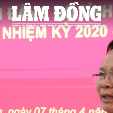
bình luận
Hủy
G