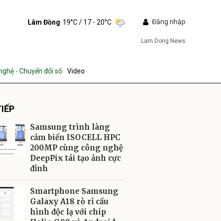
Đăng nhập
Lâm Đồng
19°C
/ 17 - 20°C
Lam Dong News
nghệ - Chuyển đổi số
Video
IẾP
Samsung trình làng
cảm biến ISOCELL HPC
200MP cùng công nghệ
DeepPix tái tạo ảnh cực
ửi
đỉnh
Smartphone Samsung
Galaxy A18 rò rỉ cấu
hình độc lạ với chip