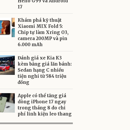
Helio G99 và Android
17
Khám phá kỹ thuật
Xiaomi MIX Fold 5:
Chip tự làm Xring O3,
camera 200MP và pin
6.000 mAh
Đánh giá xe Kia K3
kèm bảng giá lăn bánh:
Sedan hạng C nhiều
tiện nghi từ 584 triệu
đồng
Apple có thể tăng giá
dòng iPhone 17 ngay
trong tháng 8 do chi
phí linh kiện leo thang