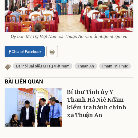
Ủy ban MTTQ Việt Nam xã Thuận An ra mắt nhận nhiệm vụ
Chia sẻ Facebook
Đại hội đại biểu MTTQ Việt Nam
Thuận An
Phạm Thị Phúc
BÀI LIÊN QUAN
Bí thư Tỉnh ủy Y
Thanh Hà Niê Kđăm
kiểm tra hành chính
xã Thuận An