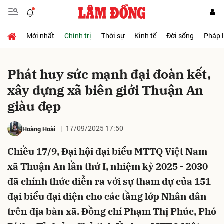
Mới nhất
Chính trị
Thời sự
Kinh tế
Đời sống
Pháp 
Gửi bình luận
Phát huy sức mạnh đại đoàn kết,
xây dựng xã biên giới Thuận An
giàu đẹp
17/09/2025 17:50
Hoàng Hoài
Chiều 17/9, Đại hội đại biểu MTTQ Việt Nam
Hủy
Gửi
xã Thuận An lần thứ I, nhiệm kỳ 2025 - 2030
đã chính thức diễn ra với sự tham dự của 151
đại biểu đại diện cho các tầng lớp Nhân dân
trên địa bàn xã. Đồng chí Phạm Thị Phúc, Phó