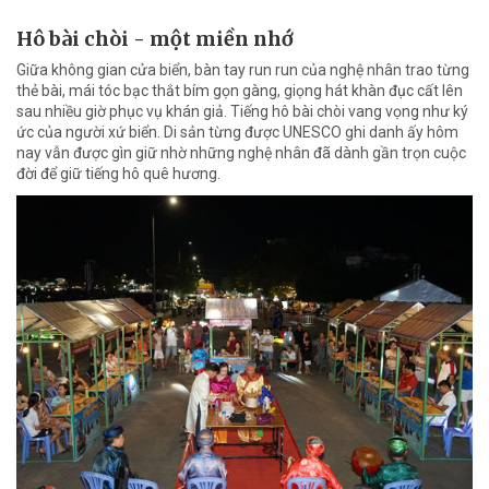
Hô bài chòi - một miền nhớ
Giữa không gian cửa biển, bàn tay run run của nghệ nhân trao từng
thẻ bài, mái tóc bạc thắt bím gọn gàng, giọng hát khàn đục cất lên
sau nhiều giờ phục vụ khán giả. Tiếng hô bài chòi vang vọng như ký
ức của người xứ biển. Di sản từng được UNESCO ghi danh ấy hôm
nay vẫn được gìn giữ nhờ những nghệ nhân đã dành gần trọn cuộc
đời để giữ tiếng hô quê hương.