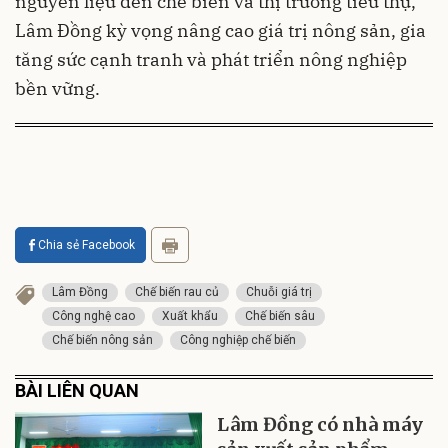
nguyên liệu đến chế biến và thị trường tiêu thụ,
Lâm Đồng kỳ vọng nâng cao giá trị nông sản, gia
tăng sức cạnh tranh và phát triển nông nghiệp
bền vững.
Chia sẻ Facebook
Lâm Đồng
Chế biến rau củ
Chuỗi giá trị
Công nghệ cao
Xuất khẩu
Chế biến sâu
Chế biến nông sản
Công nghiệp chế biến
BÀI LIÊN QUAN
Lâm Đồng có nhà máy