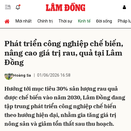
Mới nhất
Chính trị
Thời sự
Kinh tế
Đời sống
Pháp l
Gửi bình luận
Phát triển công nghiệp chế biến,
nâng cao giá trị rau, quả tại Lâm
Đồng
01/06/2026 16:58
Hoàng Sa
Hướng tới mục tiêu 30% sản lượng rau quả
Hủy
Gửi
được chế biến vào năm 2030, Lâm Đồng đang
tập trung phát triển công nghiệp chế biến
theo hướng hiện đại, nhằm gia tăng giá trị
nông sản và giảm tổn thất sau thu hoạch.