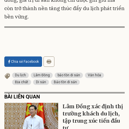
còn trở thành nền tảng thúc đẩy du lịch phát triển
bền vững.
Chia sẻ Facebook
Du lịch
Lâm Đồng
bảo tồn di sản
Văn hóa
Địa chất
Di sản
Bảo tồn di sản
BÀI LIÊN QUAN
Lâm Đồng xác định thị
trường khách du lịch,
tập trung xúc tiến đầu
tư