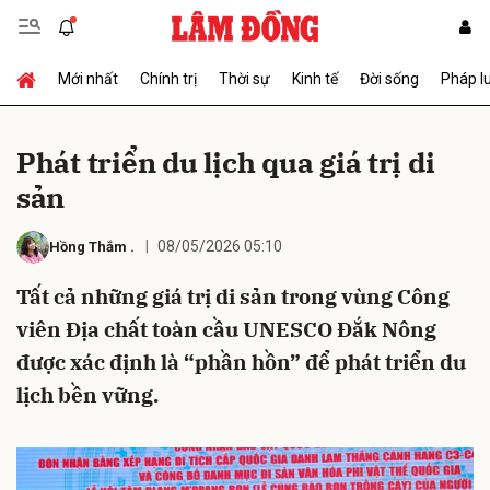
Mới nhất
Chính trị
Thời sự
Kinh tế
Đời sống
Pháp l
Gửi bình luận
Phát triển du lịch qua giá trị di
sản
08/05/2026 05:10
Hồng Thắm
.
Tất cả những giá trị di sản trong vùng Công
viên Địa chất toàn cầu UNESCO Đắk Nông
Hủy
Gửi
được xác định là “phần hồn” để phát triển du
lịch bền vững.