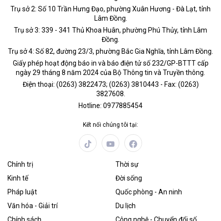
Trụ sở 2: Số 10 Trần Hưng Đạo, phường Xuân Hương - Đà Lạt, tỉnh
Lâm Đồng.
Trụ sở 3: 339 - 341 Thủ Khoa Huân, phường Phú Thủy, tỉnh Lâm
Đồng.
Trụ sở 4: Số 82, đường 23/3, phường Bắc Gia Nghĩa, tỉnh Lâm Đồng.
Giấy phép hoạt động báo in và báo điện tử số 232/GP-BTTT cấp
ngày 29 tháng 8 năm 2024 của Bộ Thông tin và Truyền thông.
Điện thoại: (0263) 3822473; (0263) 3810443 - Fax: (0263)
3827608.
Hotline: 0977885454
Kết nối chúng tôi tại:
Chính trị
Thời sự
Kinh tế
Đời sống
Pháp luật
Quốc phòng - An ninh
Văn hóa - Giải trí
Du lịch
Chính sách
Công nghệ - Chuyển đổi số