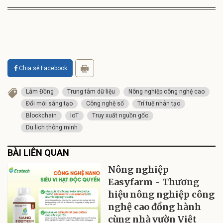
Chia sẻ Facebook
Lâm Đồng
Trung tâm dữ liệu
Nông nghiệp công nghệ cao
Đổi mới sáng tạo
Công nghệ số
Trí tuệ nhân tạo
Blockchain
IoT
Truy xuất nguồn gốc
Du lịch thông minh
BÀI LIÊN QUAN
Nông nghiệp
Easyfarm - Thương
hiệu nông nghiệp công
nghệ cao đồng hành
cùng nhà vườn Việt