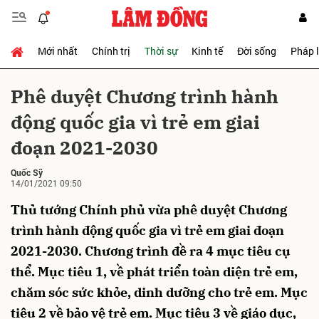
Mới nhất
Chính trị
Thời sự
Kinh tế
Đời sống
Pháp 
Gửi bình luận
Phê duyệt Chương trình hành
động quốc gia vì trẻ em giai
đoạn 2021-2030
Quốc Sỹ
14/01/2021 09:50
Thủ tướng Chính phủ vừa phê duyệt Chương
Hủy
Gửi
trình hành động quốc gia vì trẻ em giai đoạn
2021-2030. Chương trình đề ra 4 mục tiêu cụ
thể. Mục tiêu 1, về phát triển toàn diện trẻ em,
chăm sóc sức khỏe, dinh dưỡng cho trẻ em. Mục
tiêu 2 về bảo vệ trẻ em. Mục tiêu 3 về giáo dục,