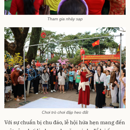
Tham gia nhảy sạp
Chơi trò chơi đập heo đất
Với sự chuẩn bị chu đáo, lễ hội hứa hẹn mang đến