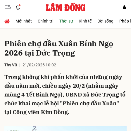
Mới nhất
Chính trị
Thời sự
Kinh tế
Đời sống
Pháp 
Gửi bình luận
Phiên chợ đầu Xuân Bính Ngọ
2026 tại Đức Trọng
Thy Vũ
21/02/2026 10:02
Trong không khí phấn khởi của những ngày
đầu năm mới, chiều ngày 20/2 (nhằm ngày
Hủy
Gửi
mùng 4 Tết Bính Ngọ), UBND xã Đức Trọng tổ
chức khai mạc lễ hội "Phiên chợ đầu Xuân"
tại Công viên Kim Đồng.