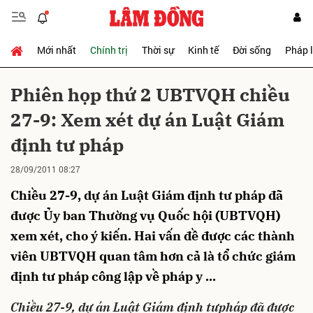
Mới nhất
Chính trị
Thời sự
Kinh tế
Đời sống
Pháp 
Gửi bình luận
Phiên họp thứ 2 UBTVQH chiều
27-9: Xem xét dự án Luật Giám
định tư pháp
28/09/2011 08:27
Chiều 27-9, dự án Luật Giám định tư pháp đã
Hủy
Gửi
được Ủy ban Thường vụ Quốc hội (UBTVQH)
xem xét, cho ý kiến. Hai vấn đề được các thành
viên UBTVQH quan tâm hơn cả là tổ chức giám
định tư pháp công lập về pháp y ...
Chiều 27-9, dự án Luật Giám định tưpháp đã được