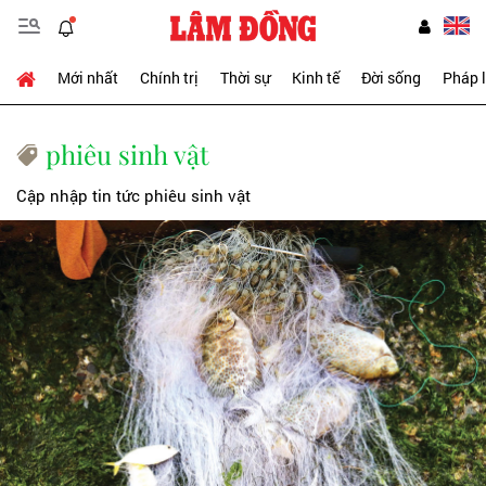
Mới nhất
Chính trị
Thời sự
Kinh tế
Đời sống
Pháp 
phiêu sinh vật
Cập nhập tin tức phiêu sinh vật