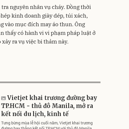
u tra nguyên nhân vụ cháy. Đồng thời
phép kinh doanh giày dép, túi xách,
ng vào mục đích may áo thun. Ông
n thấy có hành vi vi phạm pháp luật ở
o xảy ra vụ việc bi thảm này.
Vietjet khai trương đường bay
TP.HCM - thủ đô Manila, mở ra
kết nối du lịch, kinh tế
Tưng bừng mùa lễ hội cuối năm, Vietjet khai trương
đường bay thẳng kết nối TP.HCM với thủ đô Manila