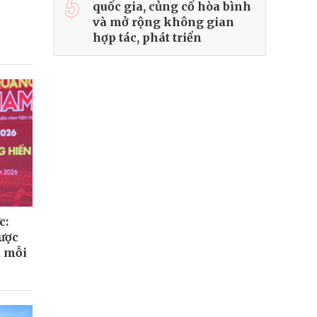
5
quốc gia, củng cố hòa bình
và mở rộng không gian
hợp tác, phát triển
c:
ược
a mỗi