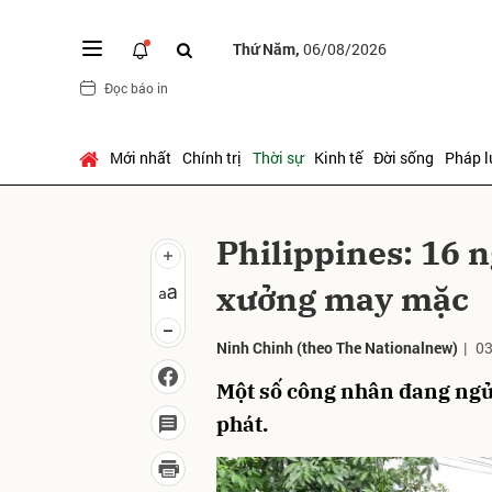
Thứ Năm,
06/08/2026
Đọc báo in
Gửi 
Mới nhất
Chính trị
Thời sự
Kinh tế
Đời sống
Pháp l
Philippines: 16 n
xưởng may mặc
Ninh Chinh
(theo The Nationalnew)
|
03
Một số công nhân đang ngủ
phát.