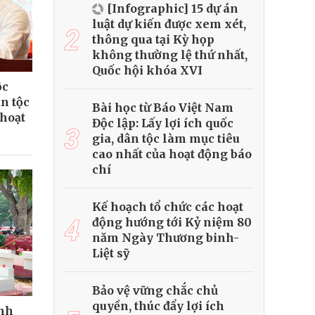
[Infographic] 15 dự án
luật dự kiến được xem xét,
2
thông qua tại Kỳ họp
không thường lệ thứ nhất,
Quốc hội khóa XVI
ộc
ân tộc
Bài học từ Báo Việt Nam
 hoạt
Độc lập: Lấy lợi ích quốc
3
gia, dân tộc làm mục tiêu
cao nhất của hoạt động báo
chí
Kế hoạch tổ chức các hoạt
4
động hướng tới Kỷ niệm 80
năm Ngày Thương binh-
Liệt sỹ
Bảo vệ vững chắc chủ
quyền, thúc đẩy lợi ích
ành