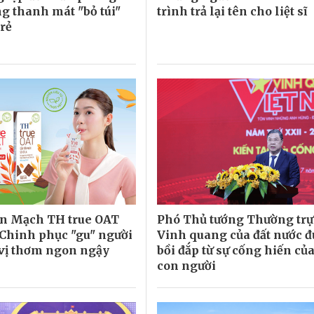
g thanh mát "bỏ túi"
trình trả lại tên cho liệt sĩ
trẻ
ến Mạch TH true OAT
Phó Thủ tướng Thường trự
Chinh phục "gu" người
Vinh quang của đất nước đ
 vị thơm ngon ngậy
bồi đắp từ sự cống hiến củ
con người