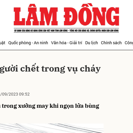
bình luận
uật
Quốc phòng - An ninh
Văn hóa - Giải trí
Du lịch
Chính sách
Công
gười chết trong vụ cháy
/09/2023 09:52
Hủy
G
 trong xưởng may khi ngọn lửa bùng