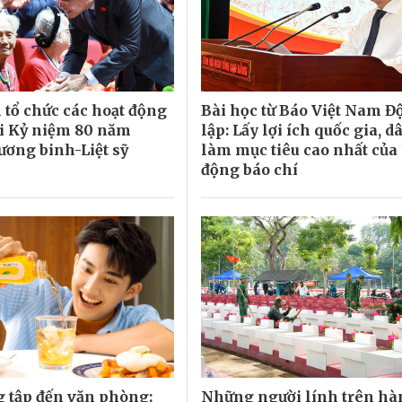
 tổ chức các hoạt động
Bài học từ Báo Việt Nam Đ
i Kỷ niệm 80 năm
lập: Lấy lợi ích quốc gia, d
ơng binh-Liệt sỹ
làm mục tiêu cao nhất của
động báo chí
 tập đến văn phòng:
Những người lính trên h