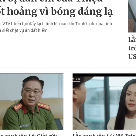
t hoảng vì bóng dáng lạ
VTV1 tiếp tục đẩy kịch tính lên cao khi Trinh bị đe dọa tính
 siết chặt vụ án đất hiếm.
Lằ
tr
U