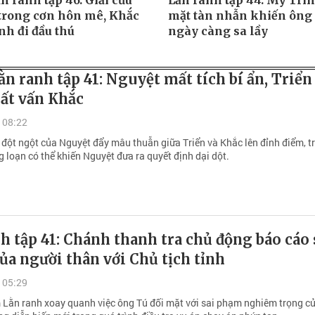
 ranh tập 46: Giải cứu
Lằn ranh tập 44: Mỹ Trin
trong cơn hôn mê, Khắc
mặt tàn nhẫn khiến ông
nh đi đầu thú
ngày càng sa lầy
n ranh tập 41: Nguyệt mất tích bí ẩn, Triển
ất vấn Khắc
 08:22
 đột ngột của Nguyệt đẩy mâu thuẫn giữa Triển và Khắc lên đỉnh điểm, t
 loạn có thể khiến Nguyệt đưa ra quyết định dại dột.
h tập 41: Chánh thanh tra chủ động báo cáo 
a người thân với Chủ tịch tỉnh
 05:29
 Lằn ranh xoay quanh việc ông Tú đối mặt với sai phạm nghiêm trọng củ