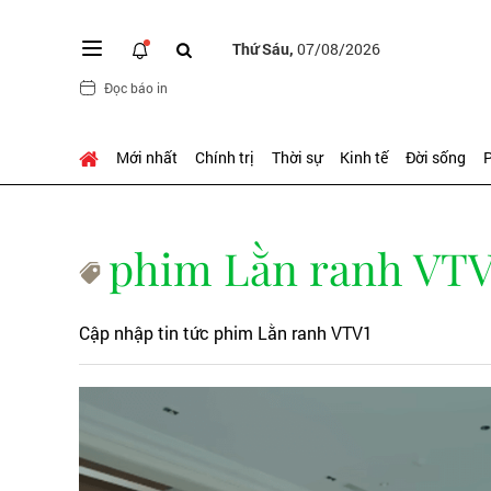
Thứ Sáu,
07/08/2026
Đọc báo in
Mới nhất
Chính trị
Thời sự
Kinh tế
Đời sống
P
phim Lằn ranh VTV
Cập nhập tin tức phim Lằn ranh VTV1