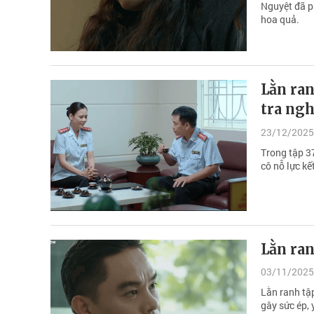
Nguyệt đã p
hoa quả.
Lằn ran
tra ngh
23/12/2025
Trong tập 3
cô nỗ lực kế
Lằn ran
03/11/2025
Lằn ranh tập
gây sức ép, 