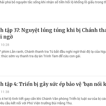
hải phá bỏ nguyên tắc sống khi nhận số tiền hối lộ khổng lồ giấu trong 
h tập 37: Nguyệt lúng túng khi bị Chánh th
i ngờ
 10:28
7 phim Lằn ranh, Chánh thanh tra Tú bắt đầu nghi ngờ thái độ lạ của Ngu
t thúc sớm vụ thanh tra dự án Trinh Tam để cứu con gái.
h tập 4: Triển bị gây sức ép bảo vệ 'bạn nối 
 11:38
 4 hé lộ tình tiết gay cấn khi Chánh Văn phòng Triển bị luật sư của bị cá
yêu cầu kết nối với Phó Viện trưởng Bùi Hằng Thu.