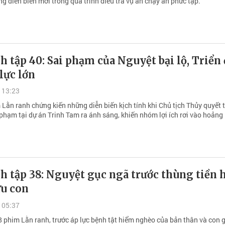
g diễn biến mới trong quá trình điều tra vụ án chạy án phức tạp.
h tập 40: Sai phạm của Nguyệt bại lộ, Triển 
lực lớn
 13:23
 Lằn ranh chứng kiến những diễn biến kịch tính khi Chủ tịch Thủy quyết
phạm tại dự án Trinh Tam ra ánh sáng, khiến nhóm lợi ích rơi vào hoảng 
h tập 38: Nguyệt gục ngã trước thùng tiền 
ứu con
 05:37
8 phim Lằn ranh, trước áp lực bệnh tật hiểm nghèo của bản thân và con g