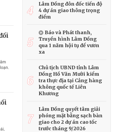
Lâm Đồng đôn đốc tiến độ
4
4 dự án giao thông trọng
điểm
Báo và Phát thanh,
đối
5
Truyền hình Lâm Đồng
qua 1 năm hội tụ để vươn
xa
 tâm
Chủ tịch UBND tỉnh Lâm
loạn.
Đồng Hồ Văn Mười kiểm
6
tra thực địa tại Cảng hàng
không quốc tế Liên
Khương
hối
Lâm Đồng quyết tâm giải
7
phóng mặt bằng sạch bàn
giao cho 2 dự án cao tốc
trước tháng 9/2026
ái,