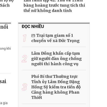
h lộ bộ
Lằn ranh tập 42: Thu và Triển
 Sách
bàng hoàng trước tung tích thi
thể nữ không danh tính
ĐỌC NHIỀU
 nổi
1
Trại tạm giam số 1
chuyển về xã Đức Trọng
rong khi
Lâm Đồng khẩn cấp tạm
2
giữ người đàn ông chống
người thi hành công vụ
Phó Bí thư Thường trực
sai
Tỉnh ủy Lâm Đồng Đặng
3
Hồng Sỹ kiểm tra tiến độ
Cảng hàng không Phan
Thiết
a gia