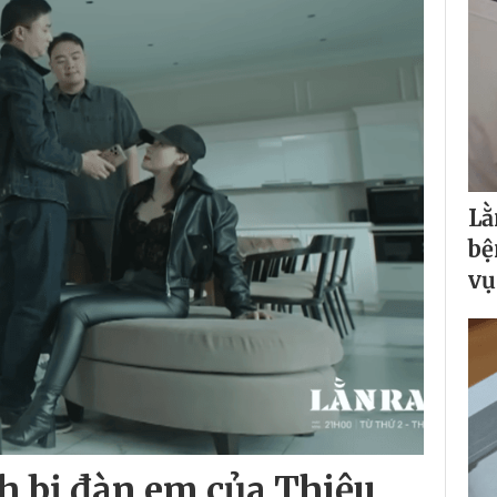
Lằ
bệ
vụ
nh bị đàn em của Thiệu