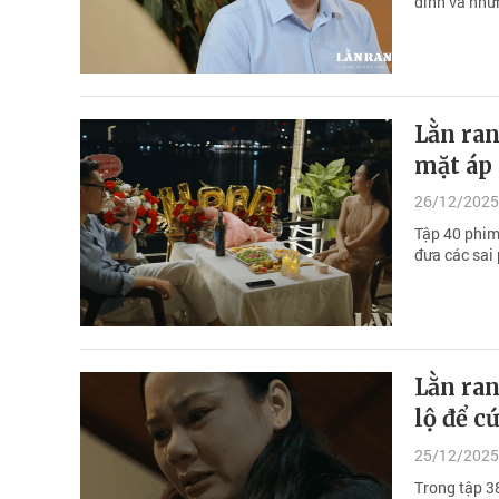
đình và nhữn
Lằn ran
mặt áp 
26/12/2025
Tập 40 phim
đưa các sai 
Lằn ran
lộ để c
25/12/2025
Trong tập 3