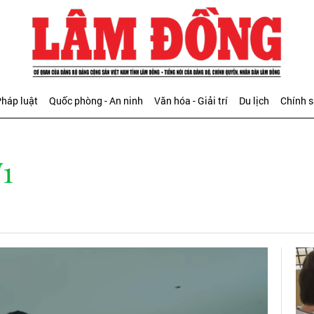
háp luật
Quốc phòng - An ninh
Văn hóa - Giải trí
Du lịch
Chính 
1