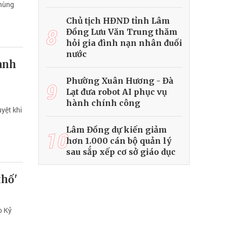
thùng
Chủ tịch HĐND tỉnh Lâm
8
Đồng Lưu Văn Trung thăm
hỏi gia đình nạn nhân đuối
nước
anh
Phường Xuân Hương - Đà
9
Lạt đưa robot AI phục vụ
hành chính công
yệt khi
Lâm Đồng dự kiến giảm
10
hơn 1.000 cán bộ quản lý
sau sắp xếp cơ sở giáo dục
khố'
o Kỷ