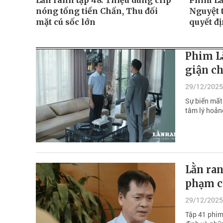
Lằn ranh tập 48: Thiệu dùng clip
Phim Lằn
nóng tống tiền Chấn, Thu đối
Nguyệt 
mặt cú sốc lớn
quyết đị
Phim Lằ
giận ch
29/12/2025
Sự biến mất
tâm lý hoảng
Lằn ran
phạm củ
29/12/2025
Tập 41 phim