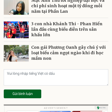
Mạc Anh Thư tốt nghiệp đại học và
chi phí sinh hoạt một tỷ đồng mỗi
năm tại Phần Lan
3 con nhà Khánh Thi - Phan Hiển
lần đầu cùng biểu diễn trên sân
khấu lớn
Con gái Phương Oanh gây chú ý với
loạt biểu cảm ngọt ngào khi đi học
mầm non
Gửi bình luận
U
ADVERTISEMENT