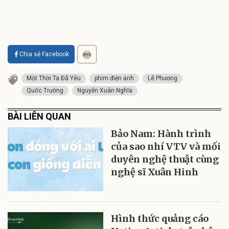
Chia sẻ Facebook
Một Thời Ta Đã Yêu
phim điện ảnh
Lê Phương
Quốc Trường
Nguyễn Xuân Nghĩa
BÀI LIÊN QUAN
Bảo Nam: Hành trình
của sao nhí VTV và mối
duyên nghệ thuật cùng
nghệ sĩ Xuân Hinh
Hình thức quảng cáo