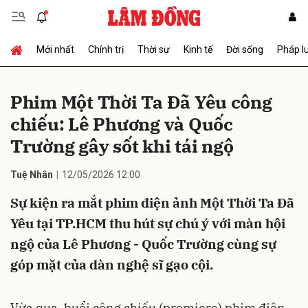
Mới nhất
Chính trị
Thời sự
Kinh tế
Đời sống
Pháp l
Gửi bình luận
Phim Một Thời Ta Đã Yêu công
chiếu: Lê Phương và Quốc
Trường gây sốt khi tái ngộ
Tuệ Nhân
12/05/2026 12:00
Sự kiện ra mắt phim điện ảnh Một Thời Ta Đã
Hủy
Gửi
Yêu tại TP.HCM thu hút sự chú ý với màn hội
ngộ của Lê Phương - Quốc Trường cùng sự
góp mặt của dàn nghệ sĩ gạo cội.
Vừa qua, buổi công chiếu (premiere) phim điện