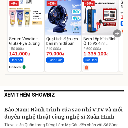
GEP
-6%
-63%
-50%
Đùi
Cao
319.
14
Best
Serum Vaseline
Quạt tích điện kẹp
Bơm Lốp Kích Bình
Gluta-Hya Dưỡng
bàn mini để bàn
Ô Tô V2 4in1
Da Sáng Mịn Sau 7
MEDICAR –
150.000
219.000
2.690.000
đ
đ
đ
Ngày
12.000mAh
141.000
79.000
1.335.100
đ
đ
đ
Deal hot
Flash Sale
Hot Deal
Unilever
XEM THÊM SHOWBIZ
Bảo Nam: Hành trình của sao nhí VTV và mối
duyên nghệ thuật cùng nghệ sĩ Xuân Hinh
Từ vai diễn Quân trong Đừng Làm Mẹ Cáu đến nhân vật Sá Sùng