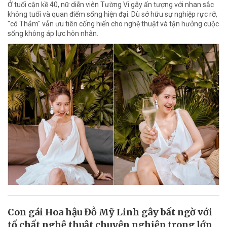
Ở tuổi cận kề 40, nữ diễn viên Tường Vi gây ấn tượng với nhan sắc
không tuổi và quan điểm sống hiện đại. Dù sở hữu sự nghiệp rực rỡ,
"cô Thắm" vẫn ưu tiên cống hiến cho nghệ thuật và tận hưởng cuộc
sống không áp lực hôn nhân.
Con gái Hoa hậu Đỗ Mỹ Linh gây bất ngờ với
tố chất nghệ thuật chuyên nghiệp trong lớp