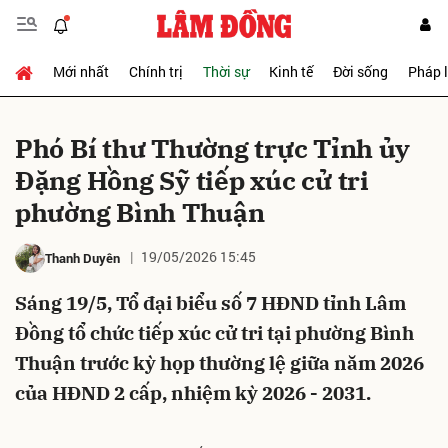
Mới nhất
Chính trị
Thời sự
Kinh tế
Đời sống
Pháp 
Gửi bình luận
Phó Bí thư Thường trực Tỉnh ủy
Đặng Hồng Sỹ tiếp xúc cử tri
phường Bình Thuận
19/05/2026 15:45
Thanh Duyên
Sáng 19/5, Tổ đại biểu số 7 HĐND tỉnh Lâm
Hủy
Gửi
Đồng tổ chức tiếp xúc cử tri tại phường Bình
Thuận trước kỳ họp thường lệ giữa năm 2026
của HĐND 2 cấp, nhiệm kỳ 2026 - 2031.