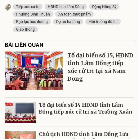
Tiếp xúc cử tri
HĐND tỉnh Lâm Đồng
Đặng Hồng Sỹ
Phường Bình Thuận
An toàn thực phẩm
Bạo lực học đường
Dự án hạ tầng
Môi trường đô thị
Giao thông
BÀI LIÊN QUAN
Tổ đại biểu số 15, HĐND
tỉnh Lâm Đồng tiếp
xúc cử tri tại xã Nam
Dong
Tổ đại biểu số 14 HĐND tỉnh Lâm
Đồng tiếp xúc cử tri xã Trường Xuân
Chủ tịch HĐND tỉnh Lâm Đồng Lưu