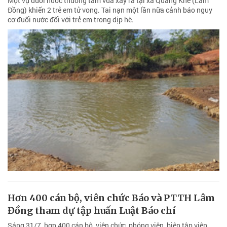
Một vụ đuối nước thương tâm vừa xảy ra tại xã Quảng Khê (Lâm
Đồng) khiến 2 trẻ em tử vong. Tai nạn một lần nữa cảnh báo nguy
cơ đuối nước đối với trẻ em trong dịp hè.
Hơn 400 cán bộ, viên chức Báo và PTTH Lâm
Đồng tham dự tập huấn Luật Báo chí
Sáng 31/7, hơn 400 cán bộ, viên chức, phóng viên, biên tập viên