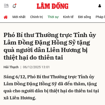
Mới nhất
Chính trị
Thời sự
Kinh tế
Đời sống
Pháp 
Gửi bình luận
Phó Bí thư Thường trực Tỉnh ủy
Lâm Đồng Đặng Hồng Sỹ tặng
quà người dân Liên Hương bị
thiệt hại do thiên tai
Hải Thạch
06/12/2025 13:01
Hủy
Gửi
Sáng 6/12, Phó Bí thư Thường trực Tỉnh ủy
Lâm Đồng Đặng Hồng Sỹ đã đến thăm, tặng
quà cho người dân bị thiệt hại do thiên tai tại
xã Liên Hương.