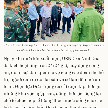
Phó Bí thư Tỉnh ủy Lâm Đồng Bùi Thắng có mặt tại hiện trường ở
xã Ninh Gia để chỉ đạo công tác ứng phó mưa lũ.
Ngay khi mưa lớn xuất hiện, UBND xã Ninh Gia
đã kích hoạt ứng trực 24/24 giờ; huy động công
an, quân sự, dân quân tự vệ cùng các đoàn thể hỗ
trợ người dân di dời tài sản và sơ tán đến nơi an
toàn. Điện lực Đức Trọng đã cắt điện kịp thời tại
những khu vực ngập sâu; đồng thời lực lượng tại
chỗ tổ chức tiếp tế lương thực, nước uống cho các
hộ bị cô lập. Hệ thống loa truyền thanh xã phát