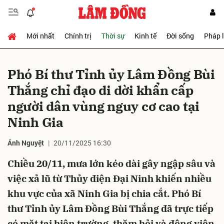
Mới nhất
Chính trị
Thời sự
Kinh tế
Đời sống
Pháp 
Gửi bình luận
Phó Bí thư Tỉnh ủy Lâm Đồng Bùi
Thắng chỉ đạo di dời khẩn cấp
người dân vùng nguy cơ cao tại
Ninh Gia
Ánh Nguyệt
20/11/2025 16:30
Hủy
Gửi
Chiều 20/11, mưa lớn kéo dài gây ngập sâu và
việc xả lũ từ Thủy điện Đại Ninh khiến nhiều
khu vực của xã Ninh Gia bị chia cắt. Phó Bí
thư Tỉnh ủy Lâm Đồng Bùi Thắng đã trực tiếp
có mặt tại hiện trường, thăm hỏi và động viên