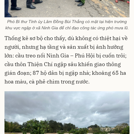
Phó Bí thư Tỉnh ủy Lâm Đồng Bùi Thắng có mặt tại hiện trường
khu vực ngập ở xã Ninh Gia để chỉ đạo công tác ứng phó mưa lũ.
Thống kê sơ bộ cho thấy, dù không có thiệt hại về
người, nhưng hạ tầng và sản xuất bị ảnh hưởng
lớn: cầu treo nối Ninh Gia – Phú Hội bị cuốn trôi;
cầu thôn Thiện Chí ngập sâu khiến giao thông
gián đoạn; 87 hộ dân bị ngập nhà; khoảng 65 ha
hoa màu, cà phê chìm trong nước.