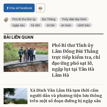
Chia sẻ Facebook
Phó Bí thư tỉnh ủy
Bùi Thắng
Thủy điện Đại Ninh
ngập sâu
hộ dân
sơ tán
an toàn
cảnh báo
BÀI LIÊN QUAN
Phó Bí thư Tỉnh ủy
Lâm Đồng Bùi Thắng
trực tiếp kiểm tra, chỉ
đạo ứng phó sạt lở,
ngập lụt tại Tân Hà
Lâm Hà
Xã Đinh Văn Lâm Hà tạm thời cấm
người dân và phương tiện lưu thông
trên một số đoạn đường bị ngập sâu