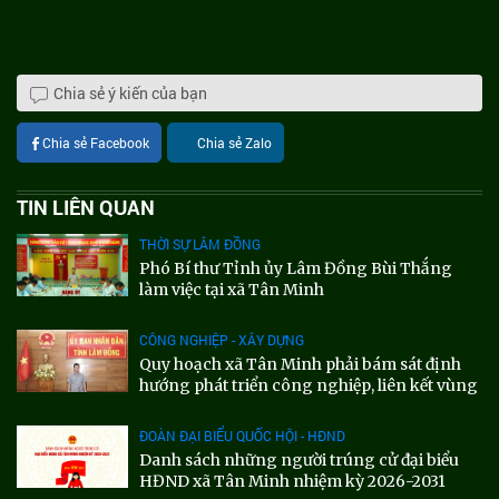
Chia sẻ ý kiến của bạn
Chia sẻ Facebook
Chia sẻ Zalo
TIN LIÊN QUAN
THỜI SỰ LÂM ĐỒNG
Phó Bí thư Tỉnh ủy Lâm Đồng Bùi Thắng
làm việc tại xã Tân Minh
CÔNG NGHIỆP - XÂY DỰNG
Quy hoạch xã Tân Minh phải bám sát định
hướng phát triển công nghiệp, liên kết vùng
ĐOÀN ĐẠI BIỂU QUỐC HỘI - HĐND
Danh sách những người trúng cử đại biểu
HĐND xã Tân Minh nhiệm kỳ 2026-2031