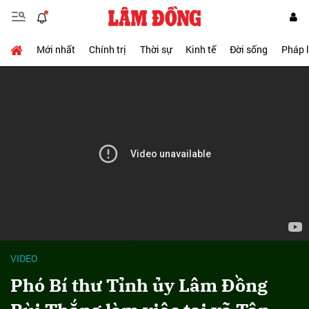
Mới nhất
Chính trị
Thời sự
Kinh tế
Đời sống
Pháp 
VIDEO
Phó Bí thư Tỉnh ủy Lâm Đồng