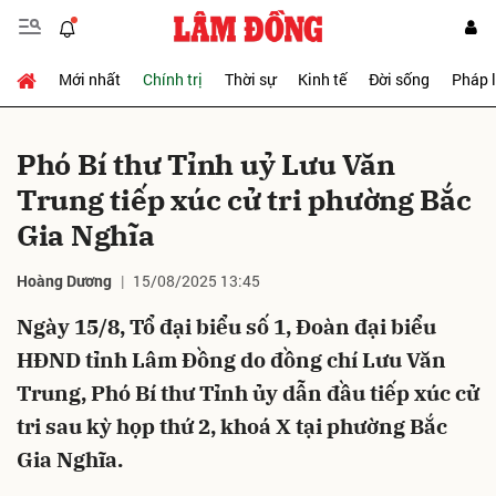
Mới nhất
Chính trị
Thời sự
Kinh tế
Đời sống
Pháp 
Gửi bình luận
Phó Bí thư Tỉnh uỷ Lưu Văn
Trung tiếp xúc cử tri phường Bắc
Gia Nghĩa
Hoàng Dương
15/08/2025 13:45
Ngày 15/8, Tổ đại biểu số 1, Đoàn đại biểu
Hủy
Gửi
HĐND tỉnh Lâm Đồng do đồng chí Lưu Văn
Trung, Phó Bí thư Tỉnh ủy dẫn đầu tiếp xúc cử
tri sau kỳ họp thứ 2, khoá X tại phường Bắc
Gia Nghĩa.