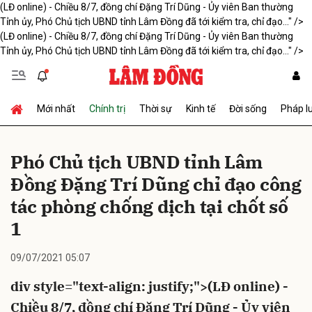
(LĐ online) - Chiều 8/7, đồng chí Đặng Trí Dũng - Ủy viên Ban thường
Tỉnh ủy, Phó Chủ tịch UBND tỉnh Lâm Đồng đã tới kiểm tra, chỉ đạo..." />
(LĐ online) - Chiều 8/7, đồng chí Đặng Trí Dũng - Ủy viên Ban thường
Tỉnh ủy, Phó Chủ tịch UBND tỉnh Lâm Đồng đã tới kiểm tra, chỉ đạo..." />
Gửi bình luận
Mới nhất
Chính trị
Thời sự
Kinh tế
Đời sống
Pháp l
Phó Chủ tịch UBND tỉnh Lâm
Đồng Đặng Trí Dũng chỉ đạo công
tác phòng chống dịch tại chốt số
Hủy
Gửi
1
09/07/2021 05:07
div style="text-align: justify;">(LĐ online) -
Chiều 8/7, đồng chí Đặng Trí Dũng - Ủy viên