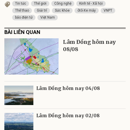
Tin tức
Thế giới
Công nghệ
Kinh tế - Xã hội
Thể thao
Giải trí
Sức khỏe
ôtô-Xe máy
VNPT
báo điện tử
Việt Nam
BÀI LIÊN QUAN
Lâm Đồng hôm nay
08/08
Lâm Đồng hôm nay 04/08
Lâm Đồng hôm nay 02/08