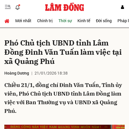
Mới nhất
Chính trị
Thời sự
Kinh tế
Đời sống
Pháp 
Gửi bình luận
Phó Chủ tịch UBND tỉnh Lâm
Đồng Đinh Văn Tuấn làm việc tại
xã Quảng Phú
Hoàng Dương
21/01/2026 18:38
Chiều 21/1, đồng chí Đinh Văn Tuấn, Tỉnh ủy
Hủy
Gửi
viên, Phó Chủ tịch UBND tỉnh Lâm Đồng làm
việc với Ban Thường vụ và UBND xã Quảng
Phú.