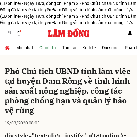
(LĐ online) - Ngày 18/3, đồng chí Phạm S - Phó Chủ tịch UBND tỉnh Lâm
Đồng đã làm việc tại huyện Đam Rông về tình hình sản xuất nông..." />
(LĐ online) - Ngày 18/3, đồng chí Phạm S - Phó Chủ tịch UBND tỉnh Lâm
Đồng đã làm việc tại huyện Đam Rông về tình hình sản xuất nông..." />
Gửi bình luận
Mới nhất
Chính trị
Thời sự
Kinh tế
Đời sống
Pháp 
Phó Chủ tịch UBND tỉnh làm việc
tại huyện Đam Rông về tình hình
sản xuất nông nghiệp, công tác
Hủy
Gửi
phòng chống hạn và quản lý bảo
vệ rừng
19/03/2020 08:03
div style="text-align: justify;">(LĐ online) -