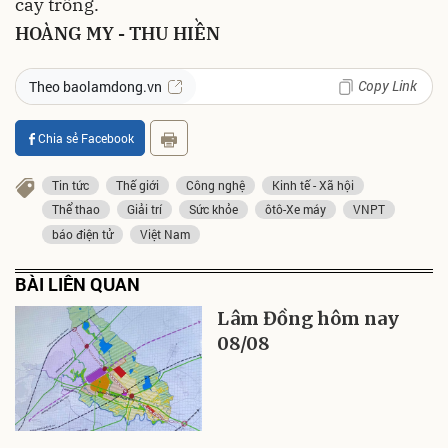
cây trồng.
HOÀNG MY - THU HIỀN
Copy Link
Theo baolamdong.vn
Chia sẻ Facebook
Tin tức
Thế giới
Công nghệ
Kinh tế - Xã hội
Thể thao
Giải trí
Sức khỏe
ôtô-Xe máy
VNPT
báo điện tử
Việt Nam
BÀI LIÊN QUAN
Lâm Đồng hôm nay
08/08