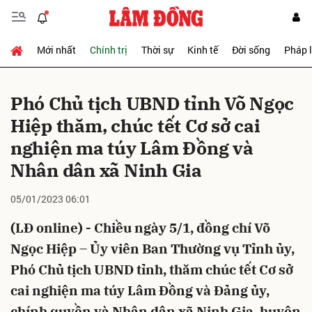
Mới nhất
Chính trị
Thời sự
Kinh tế
Đời sống
Pháp 
Gửi bình luận
Phó Chủ tịch UBND tỉnh Võ Ngọc
Hiệp thăm, chúc tết Cơ sở cai
nghiện ma túy Lâm Đồng và
Nhân dân xã Ninh Gia
05/01/2023 06:01
Hủy
Gửi
(LĐ online) - Chiều ngày 5/1, đồng chí Võ
Ngọc Hiệp – Ủy viên Ban Thường vụ Tỉnh ủy,
Phó Chủ tịch UBND tỉnh, thăm chúc tết Cơ sở
cai nghiện ma túy Lâm Đồng và Đảng ủy,
chính quyền và Nhân dân xã Ninh Gia, huyện