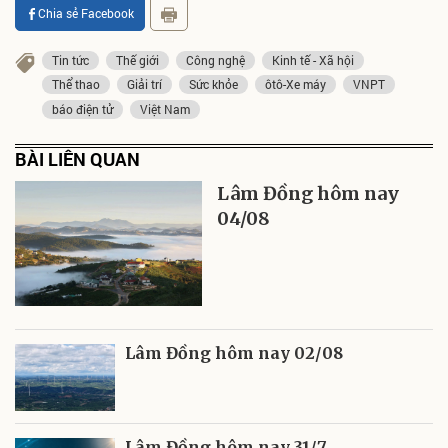
Chia sẻ Facebook
Tin tức
Thế giới
Công nghệ
Kinh tế - Xã hội
Thể thao
Giải trí
Sức khỏe
ôtô-Xe máy
VNPT
báo điện tử
Việt Nam
BÀI LIÊN QUAN
Lâm Đồng hôm nay
04/08
Lâm Đồng hôm nay 02/08
Lâm Đồng hôm nay 31/7