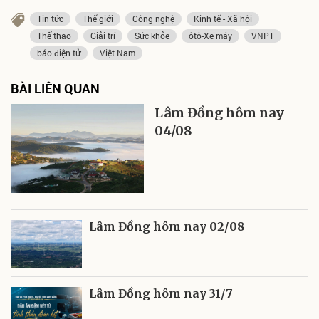
Tin tức
Thế giới
Công nghệ
Kinh tế - Xã hội
Thể thao
Giải trí
Sức khỏe
ôtô-Xe máy
VNPT
báo điện tử
Việt Nam
BÀI LIÊN QUAN
Lâm Đồng hôm nay
04/08
Lâm Đồng hôm nay 02/08
Lâm Đồng hôm nay 31/7