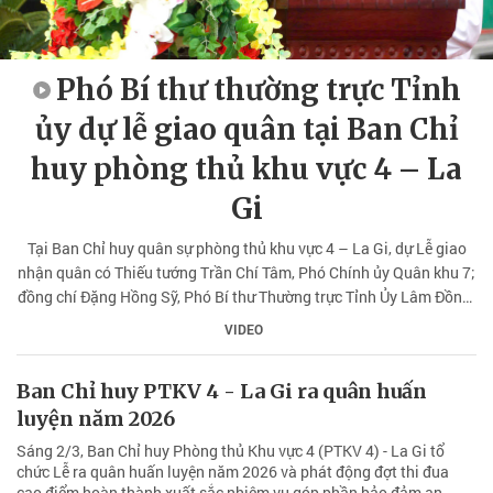
Phó Bí thư thường trực Tỉnh
ủy dự lễ giao quân tại Ban Chỉ
huy phòng thủ khu vực 4 – La
Gi
Tại Ban Chỉ huy quân sự phòng thủ khu vực 4 – La Gi, dự Lễ giao
nhận quân có Thiếu tướng Trần Chí Tâm, Phó Chính ủy Quân khu 7;
đồng chí Đặng Hồng Sỹ, Phó Bí thư Thường trực Tỉnh Ủy Lâm Đồng;
đồng chí Hà Thị Hạnh, UVBTV Tỉnh ủy, Phó Chủ tịch UBMTTQVN
VIDEO
tỉnh cùng lãnh đạo các sở, ngành của tỉnh, lãnh đạo và nhân dân
các địa phương.
Ban Chỉ huy PTKV 4 - La Gi ra quân huấn
luyện năm 2026
Sáng 2/3, Ban Chỉ huy Phòng thủ Khu vực 4 (PTKV 4) - La Gi tổ
chức Lễ ra quân huấn luyện năm 2026 và phát động đợt thi đua
cao điểm hoàn thành xuất sắc nhiệm vụ góp phần bảo đảm an