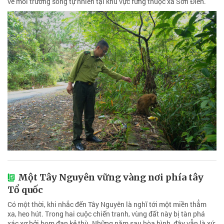
về môi trường sống tự nhiên tại khu vực rừng thuộc xã Sơn Điền.
Một Tây Nguyên vững vàng nơi phía tây
Tổ quốc
Có một thời, khi nhắc đến Tây Nguyên là nghĩ tới một miền thẳm
xa, heo hút. Trong hai cuộc chiến tranh, vùng đất này bị tàn phá
xác xơ bởi bom đạn kẻ thù. Những năm sau hòa bình, đây vẫn là xứ