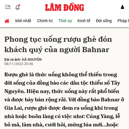
Mới nhất
Chính trị
Thời sự
Kinh tế
Đời sống
Pháp 
Gửi bình luận
Phong tục uống rượu ghè đón
khách quý của người Bahnar
Bài và ảnh:
HÀ NGUYÊN
08/11/2023 20:46
Rượu ghè là thức uống không thể thiếu trong
đời sống của đồng bào các dân tộc thiểu số Tây
Hủy
Gửi
Nguyên. Hiện nay, thức uống này rất phổ biến
và được bày bán rộng rãi. Với đồng bào Bahnar ở
Gia Lai, rượu ghè được đem ra uống khi trong
nhà hoặc buôn làng có việc như: Cúng Yàng, lễ
bỏ mả, làm nhà, cưới hỏi, mừng lúa mới…hoặc