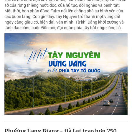
sở của rừng thiêng nước độc, của hủ tục, đói nghèo và bệnh tật.
Một thời, bọn phản động Fulro nổi lên chống phá sự bình yên của
các buôn làng. Còn giờ đây, Tây Nguyên trở thành một vùng đất
ngày càng giàu có, hiện đại, văn minh. Từ khi Đảng khởi xướng và
lãnh đạo công cuộc Đổi mới, đại ngàn phía tây bắt nhịp cùng cả
Phường Lang Biang - Đà Lạt trao hơn 750