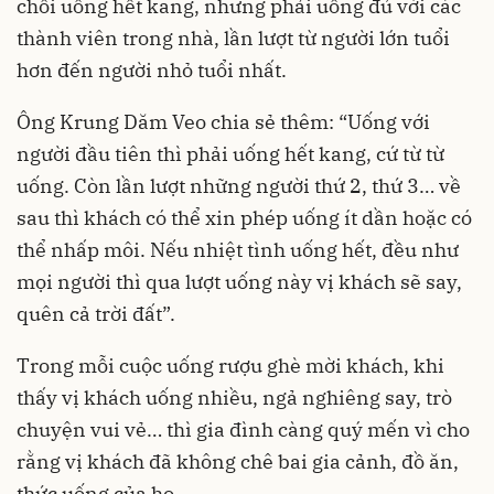
chối uống hết kang, nhưng phải uống đủ với các
thành viên trong nhà, lần lượt từ người lớn tuổi
hơn đến người nhỏ tuổi nhất.
Ông Krung Dăm Veo chia sẻ thêm: “Uống với
người đầu tiên thì phải uống hết kang, cứ từ từ
uống. Còn lần lượt những người thứ 2, thứ 3… về
sau thì khách có thể xin phép uống ít dần hoặc có
thể nhấp môi. Nếu nhiệt tình uống hết, đều như
mọi người thì qua lượt uống này vị khách sẽ say,
quên cả trời đất”.
Trong mỗi cuộc uống rượu ghè mời khách, khi
thấy vị khách uống nhiều, ngả nghiêng say, trò
chuyện vui vẻ… thì gia đình càng quý mến vì cho
rằng vị khách đã không chê bai gia cảnh, đồ ăn,
thức uống của họ.