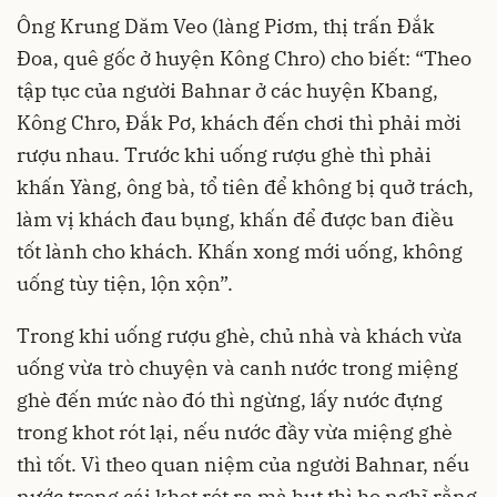
Ông Krung Dăm Veo (làng Piơm, thị trấn Đắk
Đoa, quê gốc ở huyện Kông Chro) cho biết: “Theo
tập tục của người Bahnar ở các huyện Kbang,
Kông Chro, Đắk Pơ, khách đến chơi thì phải mời
rượu nhau. Trước khi uống rượu ghè thì phải
khấn Yàng, ông bà, tổ tiên để không bị quở trách,
làm vị khách đau bụng, khấn để được ban điều
tốt lành cho khách. Khấn xong mới uống, không
uống tùy tiện, lộn xộn”.
Trong khi uống rượu ghè, chủ nhà và khách vừa
uống vừa trò chuyện và canh nước trong miệng
ghè đến mức nào đó thì ngừng, lấy nước đựng
trong khot rót lại, nếu nước đầy vừa miệng ghè
thì tốt. Vì theo quan niệm của người Bahnar, nếu
nước trong cái khot rót ra mà hụt thì họ nghĩ rằng