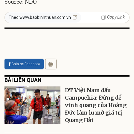
Source: NDO
Copy Link
Theo www.baobinhthuan.com.vn
Chia sẻ Facebook
BÀI LIÊN QUAN
ĐT Việt Nam đấu
Campuchia: Đừng để
vinh quang của Hoàng
Đức làm lu mờ giá trị
Quang Hải