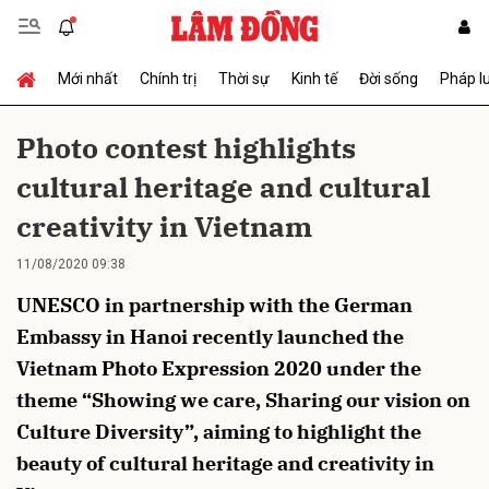
Mới nhất
Chính trị
Thời sự
Kinh tế
Đời sống
Pháp l
Gửi bình luận
Photo contest highlights
cultural heritage and cultural
creativity in Vietnam
11/08/2020 09:38
UNESCO in partnership with the German
Hủy
Gửi
Embassy in Hanoi recently launched the
Vietnam Photo Expression 2020 under the
theme “Showing we care, Sharing our vision on
Culture Diversity”, aiming to highlight the
beauty of cultural heritage and creativity in