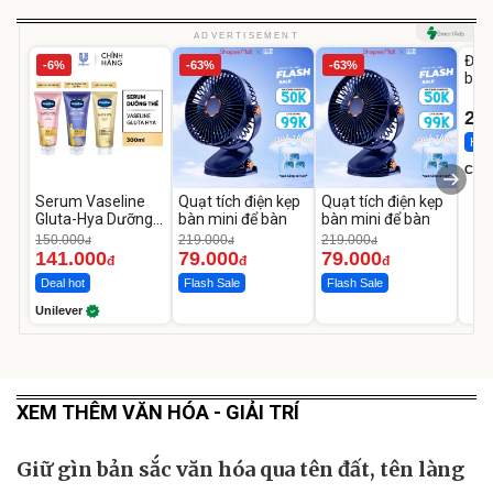
U
ADVERTISEMENT
Đai 
-6%
-63%
-63%
bé 
1-9 
22
Hot 
Cecil
Serum Vaseline
Quạt tích điện kẹp
Quạt tích điện kẹp
Gluta-Hya Dưỡng
bàn mini để bàn
bàn mini để bàn
Da Sáng Mịn Sau 7
150.000
219.000
219.000
đ
đ
đ
Ngày
141.000
79.000
79.000
đ
đ
đ
Deal hot
Flash Sale
Flash Sale
Unilever
XEM THÊM VĂN HÓA - GIẢI TRÍ
Giữ gìn bản sắc văn hóa qua tên đất, tên làng