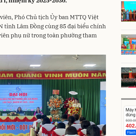
hứ I, nhiệm kỳ 2025-2030.
 viên, Phó Chủ tịch Ủy ban MTTQ Việt
N tỉnh Lâm Đồng cùng 85 đại biểu chính
 viên phụ nữ trong toàn phường tham
Unm
Máy K
-33%
dùng 
DV33
600.0
402
Flash