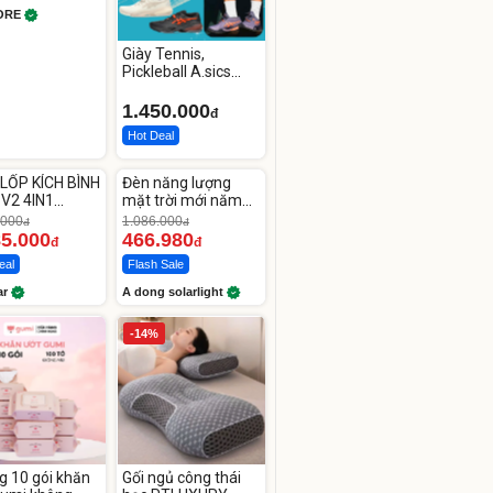
ORE
Giày Tennis,
Pickleball A.sics
Resolution X Đủ
Các Phối Màu
1.450.000
đ
Hot Deal
ute
Unmute
LỐP KÍCH BÌNH
Đèn năng lượng
-56%
 V2 4IN1
mặt trời mới năm
car
2026 có 120 viên
.000
1.086.000
đ
đ
00mAh
LED lớn
85.000
466.980
đ
đ
eal
Flash Sale
ar
A dong solarlight
-14%
g 10 gói khăn
Gối ngủ công thái