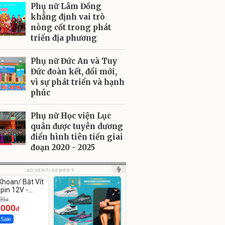
Phụ nữ Lâm Đồng
khẳng định vai trò
nòng cốt trong phát
triển địa phương
Phụ nữ Đức An và Tuy
Đức đoàn kết, đổi mới,
vì sự phát triển và hạnh
phúc
Phụ nữ Học viện Lục
quân được tuyên dương
điển hình tiên tiến giai
đoạn 2020 - 2025
ute
ADVERTISEMENT
hoan/ Bắt Vít
pin 12V -
12
00
đ
.000
đ
 Sale