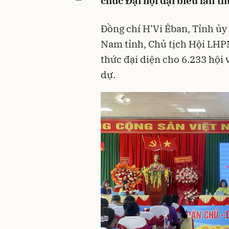
chức Đại hội đại biểu lần t
Đồng chí H’Vi Êban, Tỉnh ủy
Nam tỉnh, Chủ tịch Hội LHP
thức đại diện cho 6.233 hội
dự.