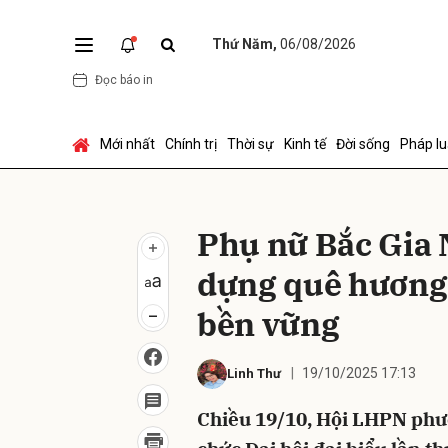
Thứ Năm,
06/08/2026
Đọc báo in
Gửi 
Mới nhất
Chính trị
Thời sự
Kinh tế
Đời sống
Pháp lu
Phụ nữ Bắc Gia 
dựng quê hương 
bền vững
19/10/2025 17:13
Linh Thư
Chiều 19/10, Hội LHPN phư