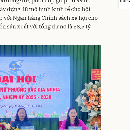
0 đồng/trẻ; phối hợp giúp đỡ 99 hộ
ướt 
cồn 
xây dựng 48 mô hình kinh tế cho hội
para
158
ợp với Ngân hàng Chính sách xã hội cho
Flash
ển sản xuất với tổng dư nợ là 58,5 tỷ
Phấn
Filte
Kiềm
mịn
449
Deal 
TIRTI