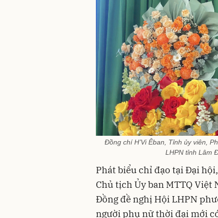
Đồng chí H’Vi Êban, Tỉnh ủy viên, P
LHPN tỉnh Lâm Đồ
Phát biểu chỉ đạo tại Đại hội
Chủ tịch Ủy ban MTTQ Việt 
Đồng đề nghị Hội LHPN phư
người phụ nữ thời đại mới có