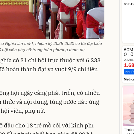
88 ST
a Nghĩa lần thứ I, nhiệm kỳ 2025-2030 có 85 đại biểu
Unm
3 hội viên phụ nữ trong toàn phường tham dự
BƠM 
-37%
Ô TÔ
ĩa có 31 chi hội trực thuộc với 6.233
Medi
2.690
12.0
1.6
đã hoàn thành đạt và vượt 9/9 chỉ tiêu
Hot D
Medic
ộng hội ngày càng phát triển, có nhiều
h thức và nội dung, từng bước đáp ứng
hội viên, phụ nữ.
ỡ đầu cho 13 trẻ mồ côi với kinh phí
Thùn