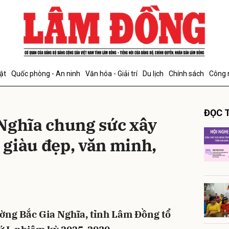
bình luận
ật
Quốc phòng - An ninh
Văn hóa - Giải trí
Du lịch
Chính sách
Công 
ĐỌC T
Nghĩa chung sức xây
giàu đẹp, văn minh,
Hủy
G
ờng Bắc Gia Nghĩa, tỉnh Lâm Đồng tổ