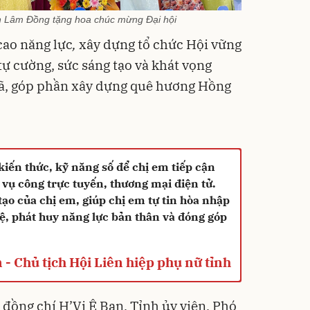
nh Lâm Đồng tặng hoa chúc mừng Đại hội
cao năng lực
,
xây dựng tổ chức Hội vững
 tự cường, sức sáng tạo và khát vọng
xã, góp phần xây dựng quê hương Hồng
kiến thức, kỹ năng số để chị em tiếp cận
h vụ công trực tuyến, thương mại điện tử.
tạo của chị em, giúp chị em tự tin hòa nhập
hệ, phát huy năng lực bản thân và đóng góp
 - Chủ tịch Hội Liên hiệp phụ nữ tỉnh
, đồng chí H’Vi Ê Ban, Tỉnh ủy viên, Phó