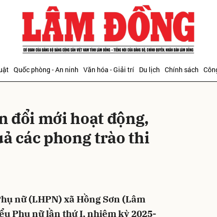
bình luận
uật
Quốc phòng - An ninh
Văn hóa - Giải trí
Du lịch
Chính sách
Công
 đổi mới hoạt động,
ả các phong trào thi
Hủy
G
 Phụ nữ (LHPN) xã Hồng Sơn (Lâm
iểu Phụ nữ lần thứ I, nhiệm kỳ 2025-