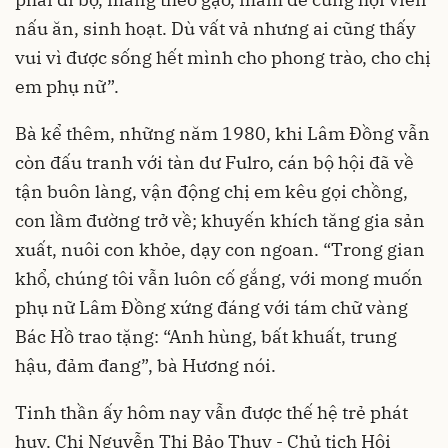
nấu ăn, sinh hoạt. Dù vất vả nhưng ai cũng thấy
vui vì được sống hết mình cho phong trào, cho chị
em phụ nữ”.
Bà kể thêm, những năm 1980, khi Lâm Đồng vẫn
còn đấu tranh với tàn dư Fulro, cán bộ hội đã về
tận buôn làng, vận động chị em kêu gọi chồng,
con lầm đường trở về; khuyến khích tăng gia sản
xuất, nuôi con khỏe, dạy con ngoan. “Trong gian
khổ, chúng tôi vẫn luôn cố gắng, với mong muốn
phụ nữ Lâm Đồng xứng đáng với tám chữ vàng
Bác Hồ trao tặng: “Anh hùng, bất khuất, trung
hậu, đảm đang”, bà Hương nói.
Tinh thần ấy hôm nay vẫn được thế hệ trẻ phát
huy. Chị Nguyễn Thị Bảo Thuy - Chủ tịch Hội