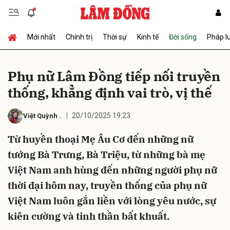
Mới nhất
Chính trị
Thời sự
Kinh tế
Đời sống
Pháp l
Gửi bình luận
Phụ nữ Lâm Ðồng tiếp nối truyền
thống, khẳng định vai trò, vị thế
20/10/2025 19:23
Việt Quỳnh
.
Từ huyền thoại Mẹ Âu Cơ đến những nữ
tướng Bà Trưng, Bà Triệu, từ những bà mẹ
Hủy
Gửi
Việt Nam anh hùng đến những người phụ nữ
thời đại hôm nay, truyền thống của phụ nữ
Việt Nam luôn gắn liền với lòng yêu nước, sự
kiên cường và tinh thần bất khuất.