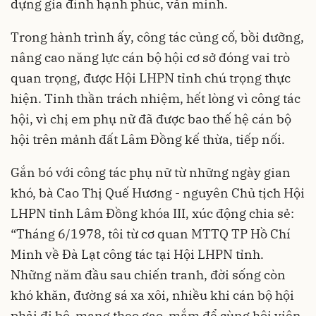
dựng gia đình hạnh phúc, văn minh.
Trong hành trình ấy, công tác củng cố, bồi dưỡng,
nâng cao năng lực cán bộ hội cơ sở đóng vai trò
quan trọng, được Hội LHPN tỉnh chú trọng thực
hiện. Tinh thần trách nhiệm, hết lòng vì công tác
hội, vì chị em phụ nữ đã được bao thế hệ cán bộ
hội trên mảnh đất Lâm Đồng kế thừa, tiếp nối.
Gắn bó với công tác phụ nữ từ những ngày gian
khó, bà Cao Thị Quế Hương - nguyên Chủ tịch Hội
LHPN tỉnh Lâm Đồng khóa III, xúc động chia sẻ:
“Tháng 6/1978, tôi từ cơ quan MTTQ TP Hồ Chí
Minh về Đà Lạt công tác tại Hội LHPN tỉnh.
Những năm đầu sau chiến tranh, đời sống còn
khó khăn, đường sá xa xôi, nhiều khi cán bộ hội
phải đi bộ, mang theo gạo, mắm để cùng hội viên