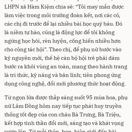
LHPN xã Hàm Kiệm chia sẻ: “Tôi may mắn được
làm việc trong môi trường đoàn kết, nơi các cô,
các chị đi trước để lại nhiều bài học quý báu. Đó
là niềm tự hào, cũng là động lực để tôi không
ngừng học hỏi, rèn luyện, cống hiến nhiều hơn
cho công tác hội”. Theo chị, để phụ nữ bước vào
kỷ nguyên mới, thế hệ cán bộ hội trẻ phải dám
bước ra khỏi vùng an toàn, mang theo hành trang
là tri thức, kỹ năng và bản lĩnh; tiên phong ứng
dụng công nghệ, đổi mới phương thức hoạt động.
Từ ngọn lửa được thắp sáng suốt 95 mùa hoa, phụ
nữ Lâm Đồng hôm nay tiếp tục phát huy truyền
thống tốt đẹp của con cháu Bà Trưng, Bà Triệu,
kết hợp tinh thần đổi mới, sáng tạo và khát vọng
vươn lên. Từ mỗi thôn, bon, biên giới đến hải