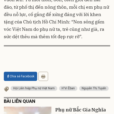
đảo, từ phố thị đến nông thôn, mỗi chị em phụ nữ
đều nỗ lực, cố gắng để xứng đáng với lời khen
tặng của Chủ tịch Hồ Chí Minh: “Non sông gấm
vóc Việt Nam do phụ nữ ta, trẻ cũng như già, ra
sức dệt thêu mà thêm tốt đẹp rực rỡ”.
Chia sẻ Facebook
Hội Liên hiệp Phụ nữ Việt Nam
H'Vi Êban
Nguyễn Thị Tuyến
BÀI LIÊN QUAN
Phụ nữ Bắc Gia Nghĩa