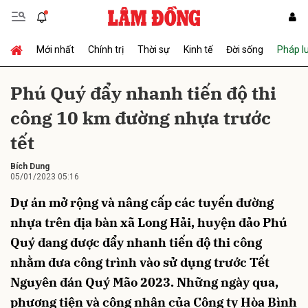
Mới nhất
Chính trị
Thời sự
Kinh tế
Đời sống
Pháp l
Gửi bình luận
Phú Quý đẩy nhanh tiến độ thi
công 10 km đường nhựa trước
tết
Bích Dung
05/01/2023 05:16
Dự án mở rộng và nâng cấp các tuyến đường
Hủy
Gửi
nhựa trên địa bàn xã Long Hải, huyện đảo Phú
Quý đang được đẩy nhanh tiến độ thi công
nhằm đưa công trình vào sử dụng trước Tết
Nguyên đán Quý Mão 2023. Những ngày qua,
phương tiện và công nhân của Công ty Hòa Bình