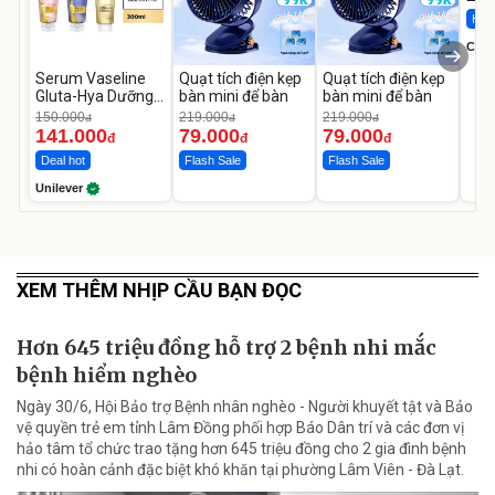
Hot 
Cecil
Serum Vaseline
Quạt tích điện kẹp
Quạt tích điện kẹp
Gluta-Hya Dưỡng
bàn mini để bàn
bàn mini để bàn
Da Sáng Mịn Sau 7
150.000
219.000
219.000
đ
đ
đ
Ngày
141.000
79.000
79.000
đ
đ
đ
Deal hot
Flash Sale
Flash Sale
Unilever
XEM THÊM NHỊP CẦU BẠN ĐỌC
Hơn 645 triệu đồng hỗ trợ 2 bệnh nhi mắc
bệnh hiểm nghèo
Ngày 30/6, Hội Bảo trợ Bệnh nhân nghèo - Người khuyết tật và Bảo
vệ quyền trẻ em tỉnh Lâm Đồng phối hợp Báo Dân trí và các đơn vị
hảo tâm tổ chức trao tặng hơn 645 triệu đồng cho 2 gia đình bệnh
nhi có hoàn cảnh đặc biệt khó khăn tại phường Lâm Viên - Đà Lạt.