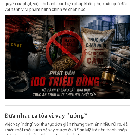
quyền xử phạt, việc thi hành các biện pháp khắc phục hậu quả đối
với hành vi vi phạm hành chính về chăn nuôi.
Đưa nhau ra tòa vì vay “nóng”
Việc vay “nóng” với thủ tục đơn giản nhưng tiềm ẩn nhiều rủi ro, đã
khiến một mối quan hệ vay mượn ở xã Sơn Mỹ trở nên tranh chấp