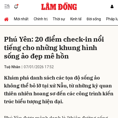
Mới nhất
Chính trị
Thời sự
Kinh tế
Đời sống
Pháp l
Gửi bình luận
Phú Yên: 20 điểm check-in nổi
tiếng cho những khung hình
sống ảo đẹp mê hồn
Tuệ Nhân
07/01/2026 17:52
Khám phá danh sách các tọa độ sống ảo
Hủy
Gửi
không thể bỏ lỡ tại xứ Nẫu, từ những kỳ quan
thiên nhiên hoang sơ đến các công trình kiến
trúc biểu tượng hiện đại.
Phú Yên được mệnh danh là “thiên đường sống