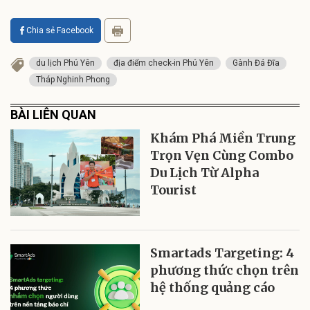
Chia sẻ Facebook
du lịch Phú Yên
địa điểm check-in Phú Yên
Gành Đá Đĩa
Tháp Nghinh Phong
BÀI LIÊN QUAN
Khám Phá Miền Trung
Trọn Vẹn Cùng Combo
Du Lịch Từ Alpha
Tourist
Smartads Targeting: 4
phương thức chọn trên
hệ thống quảng cáo