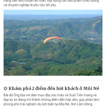
nâng cao tiêu chuẩn an toàn, xây dựng các sản phẩm chất lượng
và chuyên nghiệp là yêu cầu tất yếu.
Khám phá 2 điểm đến hút khách ở Mũi Né
Bãi đá Ông Địa với diện mạo đầy sắc màu và Suối Tiên mang vẻ
đẹp kỳ ảo đang trở thành những điểm đến hấp dẫn, góp phần làm
phong phú trải nghiệm du lịch biển tại Mũi Né, tỉnh Lâm Đồng.