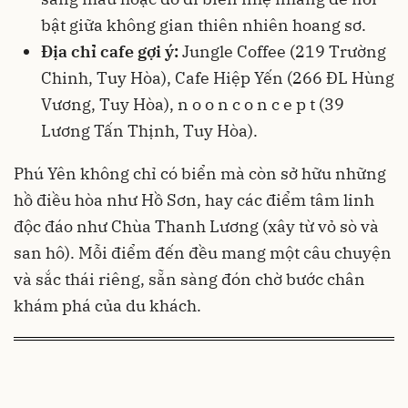
bật giữa không gian thiên nhiên hoang sơ.
Địa chỉ cafe gợi ý:
Jungle Coffee (219 Trường
Chinh, Tuy Hòa), Cafe Hiệp Yến (266 ĐL Hùng
Vương, Tuy Hòa), n o o n c o n c e p t (39
Lương Tấn Thịnh, Tuy Hòa).
Phú Yên không chỉ có biển mà còn sở hữu những
hồ điều hòa như Hồ Sơn, hay các điểm tâm linh
độc đáo như Chùa Thanh Lương (xây từ vỏ sò và
san hô). Mỗi điểm đến đều mang một câu chuyện
và sắc thái riêng, sẵn sàng đón chờ bước chân
khám phá của du khách.