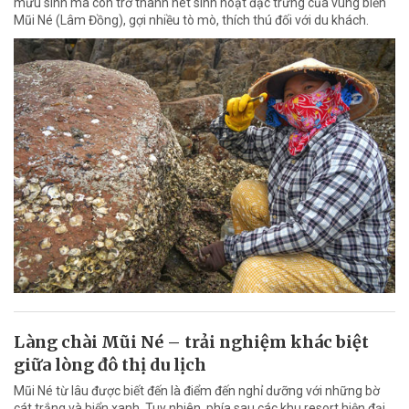
mưu sinh mà còn trở thành nét sinh hoạt đặc trưng của vùng biển
Mũi Né (Lâm Đồng), gợi nhiều tò mò, thích thú đối với du khách.
Làng chài Mũi Né – trải nghiệm khác biệt
giữa lòng đô thị du lịch
Mũi Né từ lâu được biết đến là điểm đến nghỉ dưỡng với những bờ
cát trắng và biển xanh. Tuy nhiên, phía sau các khu resort hiện đại