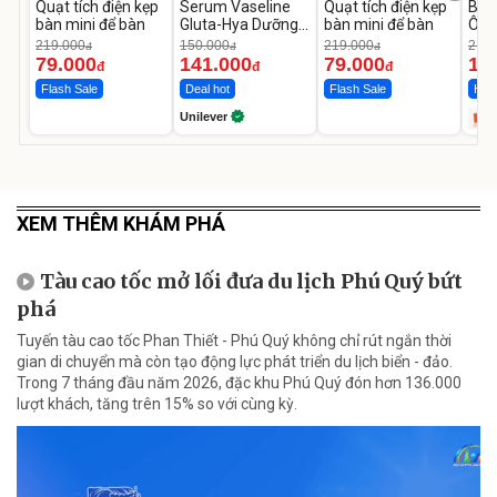
Quạt tích điện kẹp
Serum Vaseline
Quạt tích điện kẹp
Bơm
bàn mini để bàn
Gluta-Hya Dưỡng
bàn mini để bàn
Ô T
Da Sáng Mịn Sau 7
MED
219.000
150.000
219.000
2.69
đ
đ
đ
Ngày
12.
79.000
141.000
79.000
1.
đ
đ
đ
Flash Sale
Deal hot
Flash Sale
Hot 
Unilever
XEM THÊM KHÁM PHÁ
Tàu cao tốc mở lối đưa du lịch Phú Quý bứt
phá
Tuyến tàu cao tốc Phan Thiết - Phú Quý không chỉ rút ngắn thời
gian di chuyển mà còn tạo động lực phát triển du lịch biển - đảo.
Trong 7 tháng đầu năm 2026, đặc khu Phú Quý đón hơn 136.000
lượt khách, tăng trên 15% so với cùng kỳ.