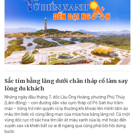
Sắc tím bằng lăng dưới chân tháp cổ làm say
lòng du khách
Những ngày đầu tháng 7, dốc Lầu Ông Hoàng, phường Phú Thủy
(Lâm đồng) – con đường dẫn vào cụm tháp cổ Pô Sah Inư trầm
mặc – bỗng trở nên quyến rũ lạ thường khi khoác lên mình tấm áo
màu tím biếc vô cùng lãng mạn của mùa hoa bằng lăng nở. Cả một
vùng dốc rực rỡ sắc hoa tím lấn át màu xanh của lá, mê hoặc đến
xuyến xao và khiến bất cứ ai đi ngang qua cũng phải bồi hồi dừng
bước.