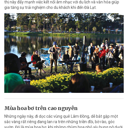
thị này đẩy mạnh việc kết nối âm nhạc với du lịch và văn hóa giúp
gia tăng sự trải nghiệm cho du khách khi đến Đà Lạt.
Mùa hoa bơ trên cao nguyên
Những ngày này, đi dọc các vùng quê Lâm Đồng, dễ bắt gặp một
sắc vàng rất riêng đang lan ra trên những triền đồi, bờ rào, góc
vườn. Đó là mùa hoa bơ, khi những chùm hoa nhỏ xíu bung nở dưới