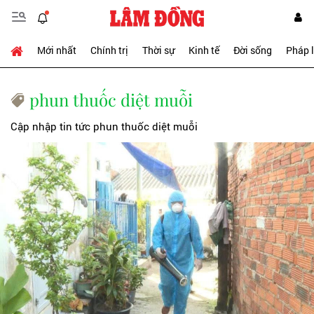
Mới nhất
Chính trị
Thời sự
Kinh tế
Đời sống
Pháp 
phun thuốc diệt muỗi
Cập nhập tin tức phun thuốc diệt muỗi