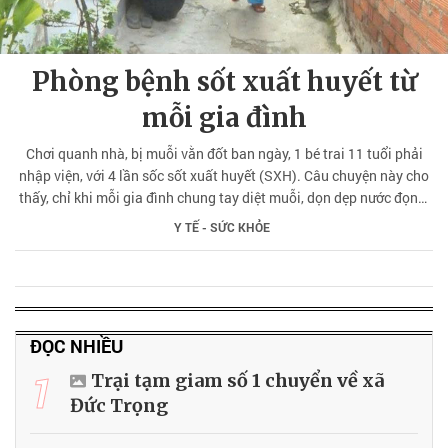
Phòng bệnh sốt xuất huyết từ
mỗi gia đình
Chơi quanh nhà, bị muỗi vằn đốt ban ngày, 1 bé trai 11 tuổi phải
nhập viện, với 4 lần sốc sốt xuất huyết (SXH). Câu chuyện này cho
thấy, chỉ khi mỗi gia đình chung tay diệt muỗi, dọn dẹp nước đọng,
SXH mới được kiểm soát, bảo vệ sức khỏe cộng đồng.
Y TẾ - SỨC KHỎE
ĐỌC NHIỀU
1
Trại tạm giam số 1 chuyển về xã
Đức Trọng