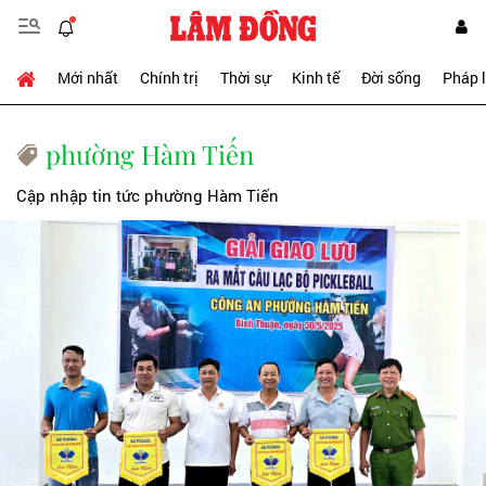
Mới nhất
Chính trị
Thời sự
Kinh tế
Đời sống
Pháp 
phường Hàm Tiến
Cập nhập tin tức phường Hàm Tiến