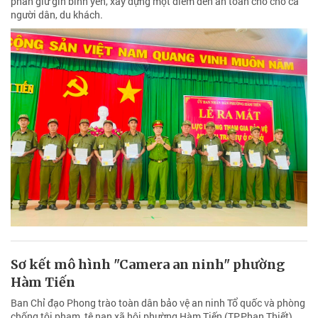
phần giữ gìn bình yên, xây dựng một điểm đến an toàn cho cho cả
người dân, du khách.
Sơ kết mô hình "Camera an ninh" phường
Hàm Tiến
Ban Chỉ đạo Phong trào toàn dân bảo vệ an ninh Tổ quốc và phòng
chống tội phạm, tệ nạn xã hội phường Hàm Tiến (TP.Phan Thiết)