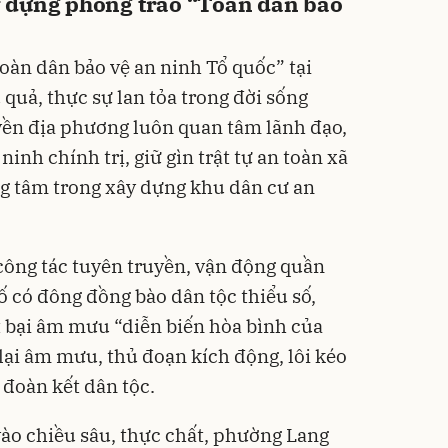
 dựng phong trào “Toàn dân bảo
oàn dân bảo vệ an ninh Tổ quốc” tại
quả, thực sự lan tỏa trong đời sống
yền địa phương luôn quan tâm lãnh đạo,
inh chính trị, giữ gìn trật tự an toàn xã
ọng tâm trong xây dựng khu dân cư an
ông tác tuyên truyền, vận động quần
ố có đông đồng bào dân tộc thiểu số,
 bại âm mưu “diễn biến hòa bình của
 lại âm mưu, thủ đoạn kích động, lôi kéo
 đoàn kết dân tộc.
vào chiều sâu, thực chất, phường Lang