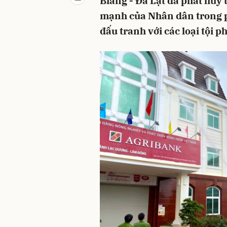
Biang - Đà Lạt đã phát huy 
mạnh của Nhân dân trong p
đấu tranh với các loại tội p