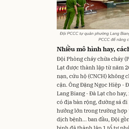
Đội PCCC tự quản phường Lang Biang
PCCC để nâng ca
Nhiều mô hình hay, các
Đội Phòng cháy chữa cháy (
Lạt được thành lập từ năm 2
nạn, cứu hộ (CNCH) không ch
cận. Ông Đặng Ngọc Hiệp - 
Lang Biang - Đà Lạt cho hay,
có địa bàn rộng, đường sá đi
hưởng lớn trong trường hợp t
dịch bệnh… ban đầu, Đội gồm
binh đã thành lập 1 tổ tự ph