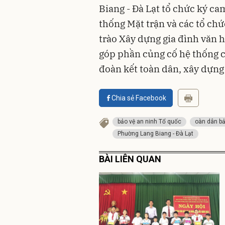
Biang - Đà Lạt tổ chức ký cam
thống Mặt trận và các tổ ch
trào Xây dựng gia đình văn 
góp phần củng cố hệ thống ch
đoàn kết toàn dân, xây dựng
Chia sẻ Facebook
bảo vệ an ninh Tổ quốc
oàn dân bả
Phường Lang Biang - Đà Lạt
BÀI LIÊN QUAN