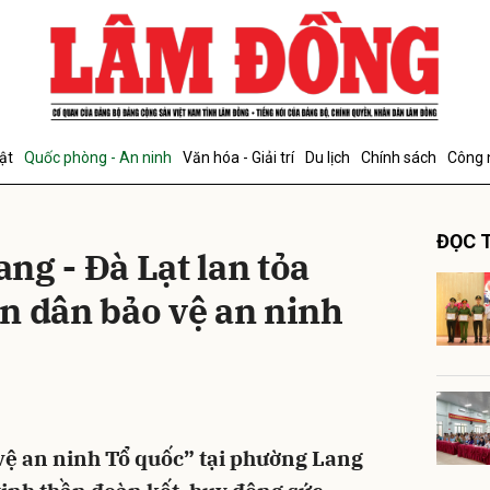
bình luận
ật
Quốc phòng - An ninh
Văn hóa - Giải trí
Du lịch
Chính sách
Công 
ĐỌC T
ng - Đà Lạt lan tỏa
n dân bảo vệ an ninh
Hủy
G
vệ an ninh Tổ quốc” tại phường Lang