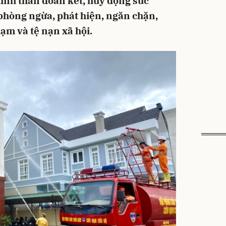
tinh thần đoàn kết, huy động sức
hòng ngừa, phát hiện, ngăn chặn,
hạm và tệ nạn xã hội.