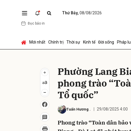
Thứ Bảy,
08/08/2026
Đọc báo in
Gửi 
Mới nhất
Chính trị
Thời sự
Kinh tế
Đời sống
Pháp lu
Phường Lang Bia
phong trào “Toà
Tổ quốc”
29/08/2025 4:00
Tuấn Hương
.
Phong trào “Toàn dân bảo 