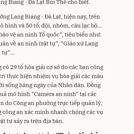
ng Biang - Đà Lạt Bùi Thế cho biết.
ng Lang Biang - Đà Lạt, hiện nay, trên
 hình và 50 tổ, đội, nhóm, câu lạc bộ…
ảo vệ an ninh Tổ quốc”, tiêu biểu như:
uản về an ninh trật tự”, “Giáo xứ Lang
t tự”…
có 29 tổ hòa giải cơ sở do các ban công
 trì thực hiện nhiệm vụ hòa giải các mâu
đời sống hàng ngày của Nhân dân. Đồng
u quả mô hình “Camera an ninh” tại các
n do Công an phường trực tiếp quản lý,
ng công an xác minh nhanh chóng các vụ
rật tự xảy ra trên địa bàn.