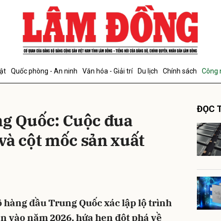
bình luận
ật
Quốc phòng - An ninh
Văn hóa - Giải trí
Du lịch
Chính sách
Công 
ĐỌC T
ng Quốc: Cuộc đua
và cột mốc sản xuất
Hủy
G
ô hàng đầu Trung Quốc xác lập lộ trình
rắn vào năm 2026, hứa hẹn đột phá về