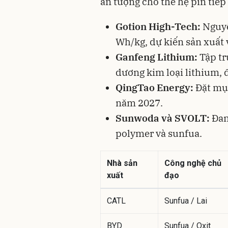
ấn tượng cho thế hệ pin tiếp
Gotion High-Tech:
Nguyê
Wh/kg, dự kiến sản xuất
Ganfeng Lithium:
Tập tr
dương kim loại lithium,
QingTao Energy:
Đặt mục
năm 2027.
Sunwoda và SVOLT:
Đan
polymer và sunfua.
Nhà sản
Công nghệ chủ
xuất
đạo
CATL
Sunfua / Lai
BYD
Sunfua / Oxit