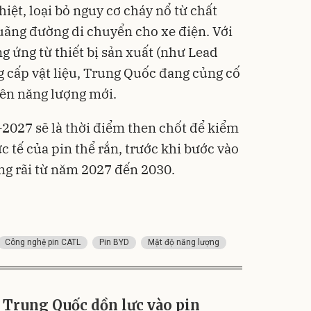
iệt, loại bỏ nguy cơ cháy nổ từ chất
quãng đường di chuyển cho xe điện. Với
g ứng từ thiết bị sản xuất (như Lead
g cấp vật liệu, Trung Quốc đang củng cố
yên năng lượng mới.
2027 sẽ là thời điểm then chốt để kiểm
 tế của pin thể rắn, trước khi bước vào
ng rãi từ năm 2027 đến 2030.
Công nghệ pin CATL
Pin BYD
Mật độ năng lượng
Trung Quốc dồn lực vào pin