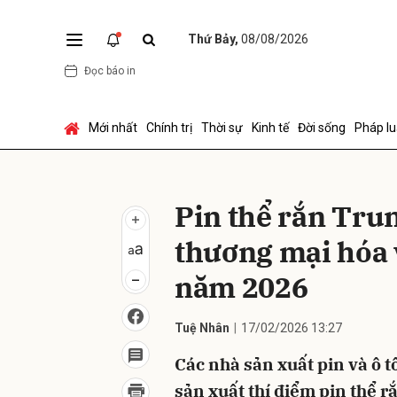
Thứ Bảy,
08/08/2026
Đọc báo in
Gửi 
Mới nhất
Chính trị
Thời sự
Kinh tế
Đời sống
Pháp lu
Pin thể rắn Tru
thương mại hóa 
năm 2026
Tuệ Nhân
17/02/2026 13:27
Các nhà sản xuất pin và ô t
sản xuất thí điểm pin thể 