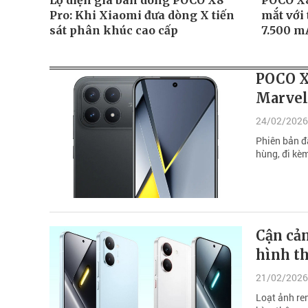
Lộ diện giá bán dòng POCO X8
POCO X8 
Pro: Khi Xiaomi đưa dòng X tiến
mắt với 
sát phân khúc cao cấp
7.500 m
POCO X8
Marvel
24/02/2026
Phiên bản đ
hùng, đi kè
Cận cản
hình th
21/02/2026
Loạt ảnh ren