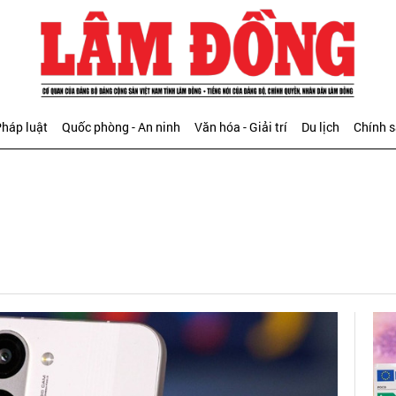
háp luật
Quốc phòng - An ninh
Văn hóa - Giải trí
Du lịch
Chính 