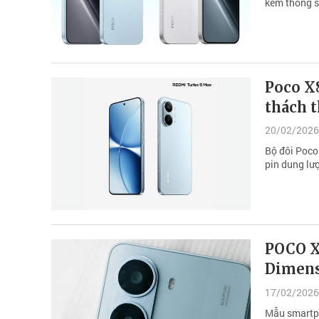
kèm thông s
Poco X8
thách t
20/02/2026
Bộ đôi Poco 
pin dung lư
POCO X
Dimens
17/02/2026
Mẫu smartph