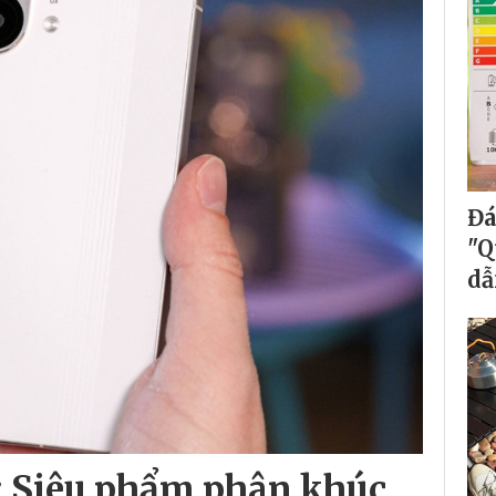
Đá
"Q
dẫ
: Siêu phẩm phân khúc