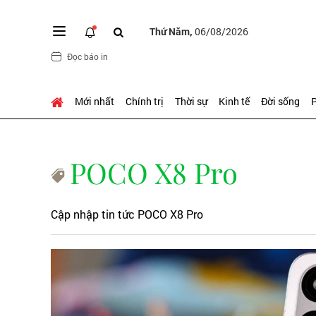
Thứ Năm,
06/08/2026
Đọc báo in
Mới nhất
Chính trị
Thời sự
Kinh tế
Đời sống
P
POCO X8 Pro
Cập nhập tin tức POCO X8 Pro