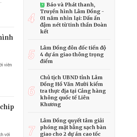
.
Báo và Phát thanh,
Truyền hình Lâm Đồng -
4
01 năm nhìn lại: Dấu ấn
đậm nét từ tinh thần Đoàn
kết
 hình
Lâm Đồng đôn đốc tiến độ
5
4 dự án giao thông trọng
điểm
ới viên
Chủ tịch UBND tỉnh Lâm
Đồng Hồ Văn Mười kiểm
6
tra thực địa tại Cảng hàng
không quốc tế Liên
Khương
 chip
Lâm Đồng quyết tâm giải
7
phóng mặt bằng sạch bàn
giao cho 2 dự án cao tốc
h với