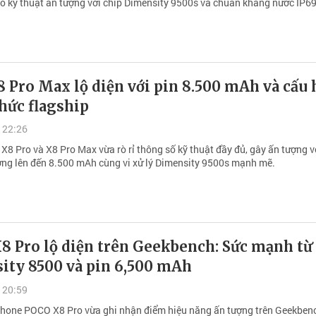
ố kỹ thuật ấn tượng với chip Dimensity 9500s và chuẩn kháng nước IP69
 Pro Max lộ diện với pin 8.500 mAh và cấu
hức flagship
 22:26
X8 Pro và X8 Pro Max vừa rò rỉ thông số kỹ thuật đầy đủ, gây ấn tượng v
ợng lên đến 8.500 mAh cùng vi xử lý Dimensity 9500s mạnh mẽ.
8 Pro lộ diện trên Geekbench: Sức mạnh từ
ity 8500 và pin 6,500 mAh
 20:59
one POCO X8 Pro vừa ghi nhận điểm hiệu năng ấn tượng trên Geekbenc