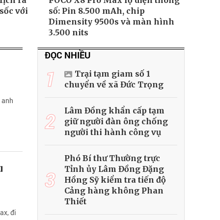
lịch ra
POCO X8 Pro Max lộ diện thông
sốc với
số: Pin 8.500 mAh, chip
Dimensity 9500s và màn hình
3.500 nits
ĐỌC NHIỀU
1
Trại tạm giam số 1
chuyển về xã Đức Trọng
u anh
Lâm Đồng khẩn cấp tạm
2
giữ người đàn ông chống
người thi hành công vụ
Phó Bí thư Thường trực
u
Tỉnh ủy Lâm Đồng Đặng
3
Hồng Sỹ kiểm tra tiến độ
Cảng hàng không Phan
Thiết
ax, đi