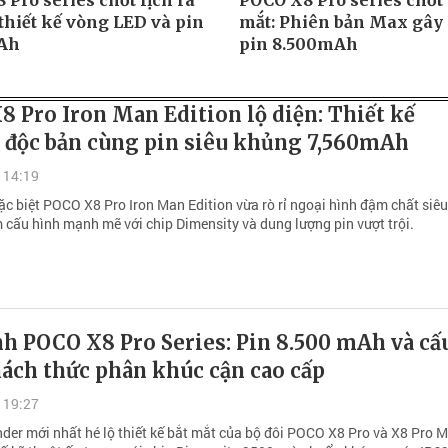
Pro series chốt lịch ra
POCO X8 Pro series chốt 
thiết kế vòng LED và pin
mắt: Phiên bản Max gây 
Ah
pin 8.500mAh
 Pro Iron Man Edition lộ diện: Thiết kế
 độc bản cùng pin siêu khủng 7,560mAh
 14:19
ặc biệt POCO X8 Pro Iron Man Edition vừa rò rỉ ngoại hình đậm chất siê
m cấu hình mạnh mẽ với chip Dimensity và dung lượng pin vượt trội.
h POCO X8 Pro Series: Pin 8.500 mAh và cấ
ách thức phân khúc cận cao cấp
 19:27
der mới nhất hé lộ thiết kế bắt mắt của bộ đôi POCO X8 Pro và X8 Pro M