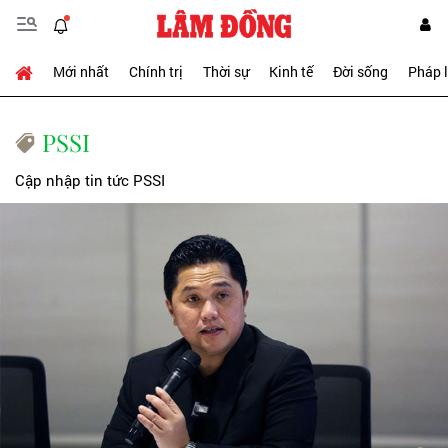
Mới nhất
Chính trị
Thời sự
Kinh tế
Đời sống
Pháp 
PSSI
Cập nhập tin tức PSSI