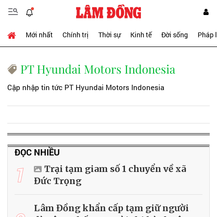
Mới nhất
Chính trị
Thời sự
Kinh tế
Đời sống
Pháp 
PT Hyundai Motors Indonesia
Cập nhập tin tức PT Hyundai Motors Indonesia
ĐỌC NHIỀU
1
Trại tạm giam số 1 chuyển về xã
Đức Trọng
Lâm Đồng khẩn cấp tạm giữ người