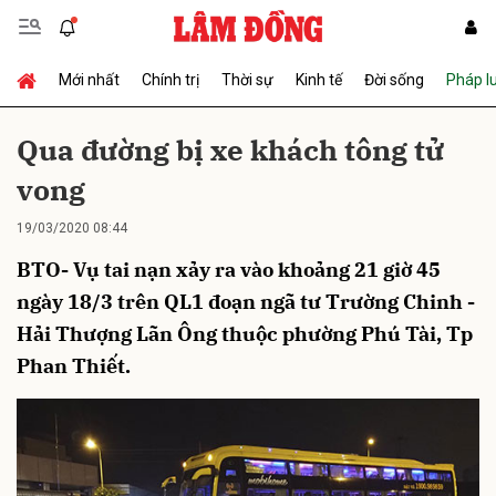
Mới nhất
Chính trị
Thời sự
Kinh tế
Đời sống
Pháp l
Gửi bình luận
Qua đường bị xe khách tông tử
vong
19/03/2020 08:44
BTO- Vụ tai nạn xảy ra vào khoảng 21 giờ 45
ngày 18/3 trên QL1 đoạn ngã tư Trường Chinh -
Hải Thượng Lãn Ông thuộc phường Phú Tài, Tp
Hủy
Gửi
Phan Thiết.