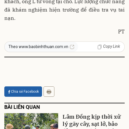
khách, ông L tử vong tại chỗ. Lực lượng chức năng
đã khám nghiệm hiện trường để điều tra vụ tai
nạn.
PT
Copy Link
Theo www.baobinhthuan.com.vn
Chia sẻ Facebook
BÀI LIÊN QUAN
Lâm Đồng kịp thời xử
lý gãy cây, sạt lở, bảo