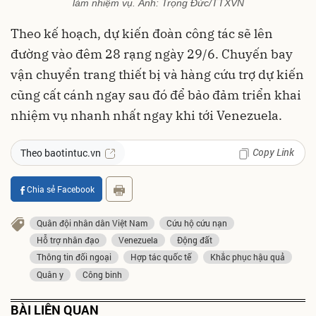
làm nhiệm vụ. Ảnh: Trọng Đức/TTXVN
Theo kế hoạch, dự kiến đoàn công tác sẽ lên
đường vào đêm 28 rạng ngày 29/6. Chuyến bay
vận chuyển trang thiết bị và hàng cứu trợ dự kiến
cũng cất cánh ngay sau đó để bảo đảm triển khai
nhiệm vụ nhanh nhất ngay khi tới Venezuela.
Copy Link
Theo baotintuc.vn
Chia sẻ Facebook
Quân đội nhân dân Việt Nam
Cứu hộ cứu nạn
Hỗ trợ nhân đạo
Venezuela
Động đất
Thông tin đối ngoại
Hợp tác quốc tế
Khắc phục hậu quả
Quân y
Công binh
BÀI LIÊN QUAN