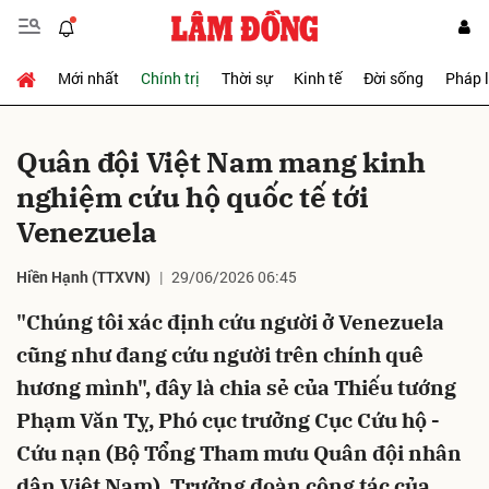
Mới nhất
Chính trị
Thời sự
Kinh tế
Đời sống
Pháp 
Gửi bình luận
Quân đội Việt Nam mang kinh
nghiệm cứu hộ quốc tế tới
Venezuela
Hiền Hạnh (TTXVN)
29/06/2026 06:45
"Chúng tôi xác định cứu người ở Venezuela
Hủy
Gửi
cũng như đang cứu người trên chính quê
hương mình", đây là chia sẻ của Thiếu tướng
Phạm Văn Tỵ, Phó cục trưởng Cục Cứu hộ -
Cứu nạn (Bộ Tổng Tham mưu Quân đội nhân
dân Việt Nam), Trưởng đoàn công tác của