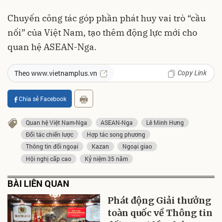
Chuyến công tác góp phần phát huy vai trò “cầu
nối” của Việt Nam, tạo thêm động lực mới cho
quan hệ ASEAN-Nga.
Copy Link
Theo www.vietnamplus.vn
Chia sẻ Facebook
Quan hệ Việt Nam-Nga
ASEAN-Nga
Lê Minh Hưng
Đối tác chiến lược
Hợp tác song phương
Thông tin đối ngoại
Kazan
Ngoại giao
Hội nghị cấp cao
Kỷ niệm 35 năm
BÀI LIÊN QUAN
Phát động Giải thưởng
toàn quốc về Thông tin