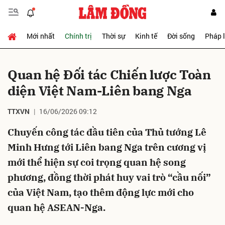
Mới nhất
Chính trị
Thời sự
Kinh tế
Đời sống
Pháp 
Gửi bình luận
Quan hệ Đối tác Chiến lược Toàn
diện Việt Nam-Liên bang Nga
TTXVN
16/06/2026 09:12
Chuyến công tác đầu tiên của Thủ tướng Lê
Minh Hưng tới Liên bang Nga trên cương vị
Hủy
Gửi
mới thể hiện sự coi trọng quan hệ song
phương, đồng thời phát huy vai trò “cầu nối”
của Việt Nam, tạo thêm động lực mới cho
quan hệ ASEAN-Nga.