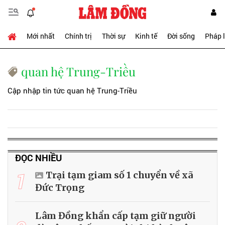
Mới nhất
Chính trị
Thời sự
Kinh tế
Đời sống
Pháp 
quan hệ Trung-Triều
Cập nhập tin tức quan hệ Trung-Triều
ĐỌC NHIỀU
1
Trại tạm giam số 1 chuyển về xã
Đức Trọng
Lâm Đồng khẩn cấp tạm giữ người