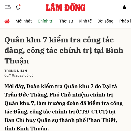
Mới nhất
Chính trị
Thời sự
Kinh tế
Đời sống
Pháp 
Gửi bình luận
Quân khu 7 kiểm tra công tác
đảng, công tác chính trị tại Bình
Thuận
TRỌNG NHÂN
06/10/2023 05:05
Mới đây, Đoàn kiểm tra Quân khu 7 do Đại tá
Hủy
Gửi
Trần Đức Thắng, Phó Chủ nhiệm chính trị
Quân khu 7, làm trưởng đoàn đã kiểm tra công
tác Đảng, công tác chính trị (CTĐ-CTCT) tại
Ban Chỉ huy Quân sự thành phố Phan Thiết,
tỉnh Bình Thuận.